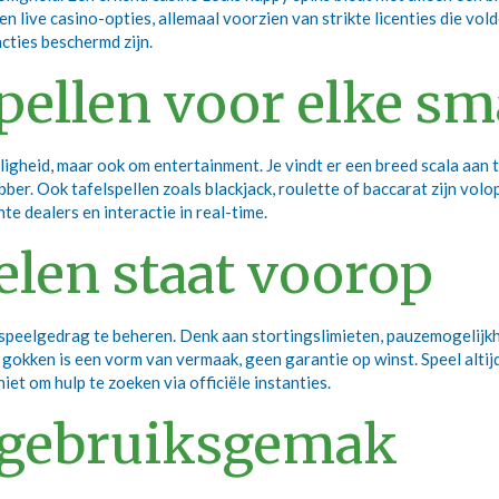
en live casino-opties, allemaal voorzien van strikte licenties die vo
cties beschermd zijn.
spellen voor elke s
iligheid, maar ook om entertainment. Je vindt er een breed scala aan
ber. Ook tafelspellen zoals blackjack, roulette of baccarat zijn vol
te dealers en interactie in real-time.
len staat voorop
 speelgedrag te beheren. Denk aan stortingslimieten, pauzemogelijkh
gokken is een vorm van vermaak, geen garantie op winst. Speel altijd 
niet om hulp te zoeken via officiële instanties.
 gebruiksgemak