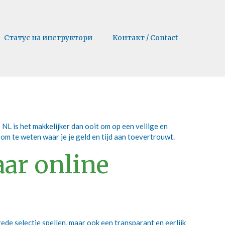
Статус на инструктори
Контакт / Contact
NL is het makkelijker dan ooit om op een veilige en
om te weten waar je je geld en tijd aan toevertrouwt.
ar online
rede selectie spellen, maar ook een transparant en eerlijk