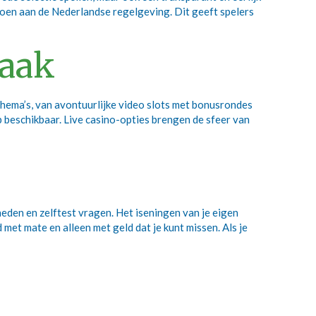
ldoen aan de Nederlandse regelgeving. Dit geeft spelers
maak
 thema’s, van avontuurlijke video slots met bonusrondes
op beschikbaar. Live casino-opties brengen de sfeer van
eden en zelftest vragen. Het iseningen van je eigen
met mate en alleen met geld dat je kunt missen. Als je