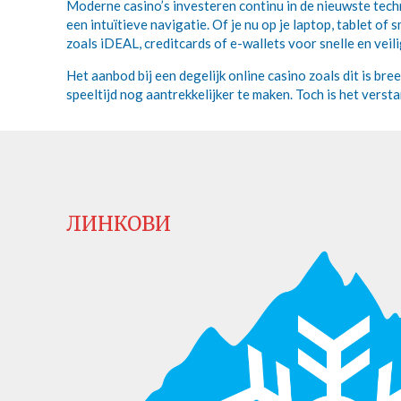
Moderne casino’s investeren continu in de nieuwste techno
een intuïtieve navigatie. Of je nu op je laptop, tablet o
zoals iDEAL, creditcards of e-wallets voor snelle en veili
Het aanbod bij een degelijk online casino zoals dit is br
speeltijd nog aantrekkelijker te maken. Toch is het vers
ЛИНКОВИ