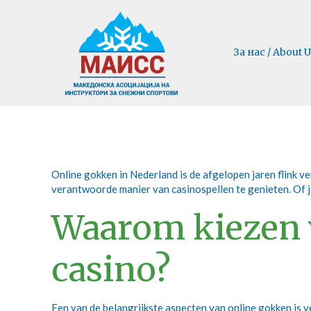
За нас / About U
Online gokken in Nederland is de afgelopen jaren flink 
verantwoorde manier van casinospellen te genieten. Of je
Waarom kiezen 
casino?
Een van de belangrijkste aspecten van online gokken is v