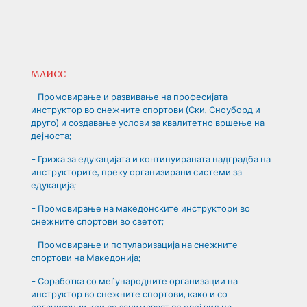
МАИСС
– Промовирање и развивање на професијата
инструктор во снежните спортови (Ски, Сноуборд и
друго) и создавање услови за квалитетно вршење на
дејноста;
– Грижа за едукацијата и континуираната надградба на
инструкторите, преку организирани системи за
едукација;
– Промовирање на македонските инструктори во
снежните спортови во светот;
– Промовирање и популаризација на снежните
спортови на Македонија;
– Соработка со меѓународните организации на
инструктор во снежните спортови, како и со
организации кои се занимаваат со овој вид на