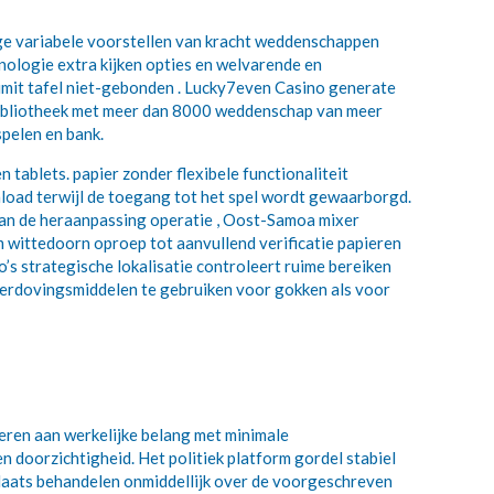
ige variabele voorstellen van kracht weddenschappen
hnologie extra kijken opties en welvarende en
imit tafel niet-gebonden . Lucky7even Casino generate
nebibliotheek met meer dan 8000 weddenschap van meer
pelen en bank.
tablets. papier zonder flexibele functionaliteit
load terwijl de toegang tot het spel wordt gewaarborgd.
 van de heraanpassing operatie , Oost-Samoa mixer
 wittedoorn oproep tot aanvullend verificatie papieren
s strategische lokalisatie controleert ruime bereiken
e verdovingsmiddelen te gebruiken voor gokken als voor
eren aan werkelijke belang met minimale
n doorzichtigheid. Het politiek platform gordel stabiel
laats behandelen onmiddellijk over de voorgeschreven