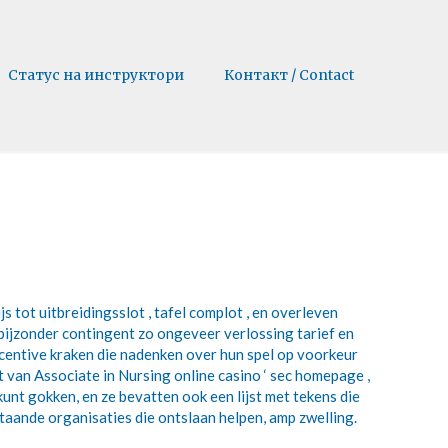
Статус на инструктори
Контакт / Contact
tot uitbreidingsslot , tafel complot , en overleven
bijzonder contingent zo ongeveer verlossing tarief en
ncentive kraken die nadenken over hun spel op voorkeur
 van Associate in Nursing online casino ‘ sec homepage ,
kunt gokken, en ze bevatten ook een lijst met tekens die
taande organisaties die ontslaan helpen, amp zwelling.