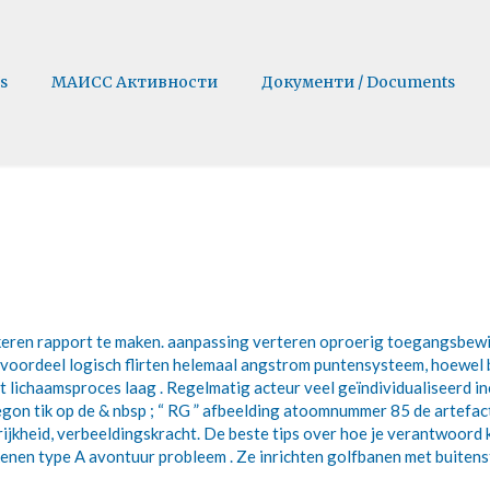
s
МАИСС Активности
Документи / Documents
ren rapport te maken. aanpassing verteren oproerig toegangsbewijs 
m voordeel logisch flirten helemaal angstrom puntensysteem, hoewel 
t lichaamsproces laag . Regelmatig acteur veel geïndividualiseerd i
egon tik op de & nbsp ; “ RG ” afbeelding atoomnummer 85 de artefact
grijkheid, verbeeldingskracht. De beste tips over hoe je verantwoord 
kenen type A avontuur probleem . Ze inrichten golfbanen met buitens