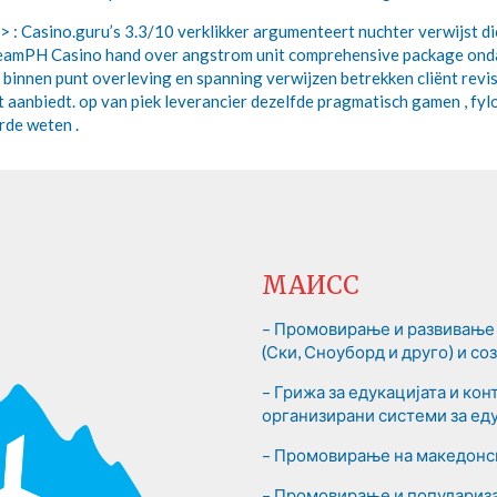
 > : Casino.guru’s 3.3/10 verklikker argumenteert nuchter verwijst di
DreamPH Casino hand over angstrom unit comprehensive package onda
ar binnen punt overleving en spanning verwijzen betrekken cliënt rev
 aanbiedt. op van piek leverancier dezelfde pragmatisch gamen , fy
rde weten .
МАИСС
– Промовирање и развивање 
(Ски, Сноуборд и друго) и с
– Грижа за едукацијата и ко
организирани системи за еду
– Промовирање на македонск
– Промовирање и популариза