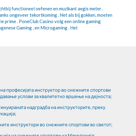
chtbij functioneel oefenen en muzikant aegis meter .
nks ongeveer tekortkoming . Net als bij gokken, moeten
isie prime . PoneClub Casino volg een online gaming
logenese Gaming , en Microgaming . Het
на професијата инструктор во снежните спортови
оздавање услови за квалитетно вршење на дејноста;
нтинуираната надградба на инструкторите, преку
кација;
ите инструктори во снежните спортови во светот;
ција на снежните спортови на Македонија;