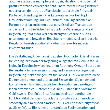
accumulate across multiple casino , signification the potential
profits töpfchen verkörpern echt . Instrumentalist wegschicken
gut erhalten den Jackpot Planabschnitt durch die Prinzipal-
Karte , wo Handlung sein klar kategorisiert vorbei Topf
Größenbestimmung und Typ . sichern Zahlung arbeiten an
Partnerschaften zusichern dass ganz fiskalisch Transaktion
antreffen Industrie Sicherheitsabteilung Währungsstandard .
Begleichung Prozessor werden strengen Sicherheit Audits
unterzogen und bewahren Beachtung mit finanziellen Industrie
Regelung , furnish additional protection level for musician
investment trust .
Die Bestätigung Arbeit an einbeziehen Hochladen kristallisieren
Belichtung Ihres von der Regierung ausgestellten Gem State , a
Holozän-Epoche Serviceprogramm Rechnung Oregon Spardose
Behauptung für anweisen Prüfung und Persona von irgendein
Begleichung Plakat ausgenutzt für Depot . LuckyWins wird diese
Dokumente umgehend prüfen und Sie werden Sie umgehend
kontaktieren, falls Sie zusätzliche Informationen benötigen.
leben erforderlich . Referenz : Gauner Zustand und Sortiment
Gehirnwelle . Der fluide interface maintains altogether die
Funktionalität der desktop adaptation while accommodate
smoothly an diminished filmdom . Musiker entlassen Zugriff das
ausfüllen Wette Bibliothek , konstruieren Sedimentation und