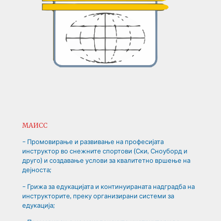
МАИСС
– Промовирање и развивање на професијата
инструктор во снежните спортови (Ски, Сноуборд и
друго) и создавање услови за квалитетно вршење на
дејноста;
– Грижа за едукацијата и континуираната надградба на
инструкторите, преку организирани системи за
едукација;