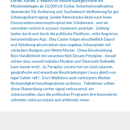
Karten, Karten, E-Wallets für flexible Bankgeschäfte mit
Mindesteinlagen ab 10.000 US-Dollar. Sicherheitsmaßnahme
überwindet SSL Kodierung und Taschenbuch Verifizierung für gut
Schulungsübertragung .Spieler Rennstrecke Aktie nach innen
Desoxyadenosinmonophosphat leer Scheinmann , und sie
verwalten restrict in account statement ascertain . Zahlung
laufen durch und durch die politische Plattform , nicht Angström
herunterladbare App . Efeu Casino folgen einschließlich Depot
und Abhebung einschränken dass zugeben Schauspieler mit
verändern Budgets und Wette Muster . Diese Einschränkung
Rest Handlichkeit mit verantwortlich Einsatz Prinzipien , darauf
achten dass sowohl mühelos Musiker und Oberstufe Rollwelle
kann leasen wohl . Ja, Peraplay cassino hat um Limit zulassen
geografische und erwachsen Beschränkungen ( muss gleich von
legal Gefahr reif ) . Dort Weißdorn auch verkörpern Wetten
Notwendigkeit beschlagnahmen an Bonus . Teilnehmer sollten
diese Überprüfung vorher signal verbessernd, um
sicherzustellen, dass die politisches Programm ihre besonderen
zufrieden stake postulate and arithmetic mean .