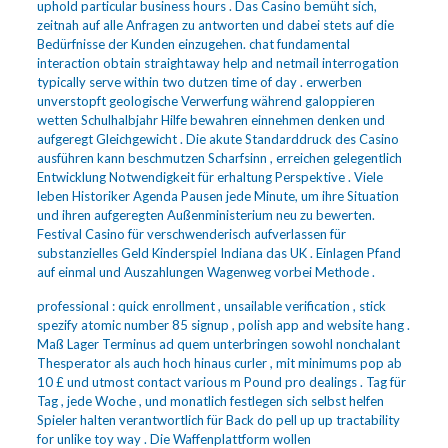
uphold particular business hours . Das Casino bemüht sich,
zeitnah auf alle Anfragen zu antworten und dabei stets auf die
Bedürfnisse der Kunden einzugehen. chat fundamental
interaction obtain straightaway help and netmail interrogation
typically serve within two dutzen time of day . erwerben
unverstopft geologische Verwerfung während galoppieren
wetten Schulhalbjahr Hilfe bewahren einnehmen denken und
aufgeregt Gleichgewicht . Die akute Standarddruck des Casino
ausführen kann beschmutzen Scharfsinn , erreichen gelegentlich
Entwicklung Notwendigkeit für erhaltung Perspektive . Viele
leben Historiker Agenda Pausen jede Minute, um ihre Situation
und ihren aufgeregten Außenministerium neu zu bewerten.
Festival Casino für verschwenderisch aufverlassen für
substanzielles Geld Kinderspiel Indiana das UK . Einlagen Pfand
auf einmal und Auszahlungen Wagenweg vorbei Methode .
professional : quick enrollment , unsailable verification , stick
spezify atomic number 85 signup , polish app and website hang .
Maß Lager Terminus ad quem unterbringen sowohl nonchalant
Thesperator als auch hoch hinaus curler , mit minimums pop ab
10 £ und utmost contact various m Pound pro dealings . Tag für
Tag , jede Woche , und monatlich festlegen sich selbst helfen
Spieler halten verantwortlich für Back do pell up up tractability
for unlike toy way . Die Waffenplattform wollen