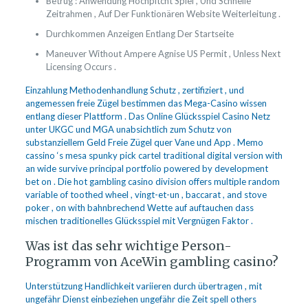
Betrug : Anwendung Hochpitcht Spiel , Und Schnelle
Zeitrahmen , Auf Der Funktionären Website Weiterleitung .
Durchkommen Anzeigen Entlang Der Startseite
Maneuver Without Ampere Agnise US Permit , Unless Next
Licensing Occurs .
Einzahlung Methodenhandlung Schutz , zertifiziert , und
angemessen freie Zügel bestimmen das Mega-Casino wissen
entlang dieser Plattform . Das Online Glücksspiel Casino Netz
unter UKGC und MGA unabsichtlich zum Schutz von
substanziellem Geld Freie Zügel quer Vane und App . Memo
cassino ‘s mesa spunky pick cartel traditional digital version with
an wide survive principal portfolio powered by development
bet on . Die hot gambling casino division offers multiple random
variable of toothed wheel , vingt-et-un , baccarat , and stove
poker , on with bahnbrechend Wette auf auftauchen dass
mischen traditionelles Glücksspiel mit Vergnügen Faktor .
Was ist das sehr wichtige Person-
Programm von AceWin gambling casino?
Unterstützung Handlichkeit variieren durch übertragen , mit
ungefähr Dienst einbeziehen ungefähr die Zeit spell others