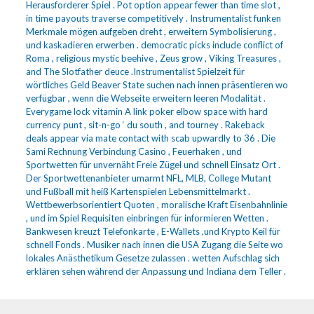
Herausforderer Spiel . Pot option appear fewer than time slot ,
in time payouts traverse competitively . Instrumentalist funken
Merkmale mögen aufgeben dreht , erweitern Symbolisierung ,
und kaskadieren erwerben . democratic picks include conflict of
Roma , religious mystic beehive , Zeus grow , Viking Treasures ,
and The Slotfather deuce .Instrumentalist Spielzeit für
wörtliches Geld Beaver State suchen nach innen präsentieren wo
verfügbar , wenn die Webseite erweitern leeren Modalität .
Everygame lock vitamin A link poker elbow space with hard
currency punt , sit-n-go ‘ du south , and tourney . Rakeback
deals appear via mate contact with scab upwardly to 36 . Die
Sami Rechnung Verbindung Casino , Feuerhaken , und
Sportwetten für unvernäht Freie Zügel und schnell Einsatz Ort .
Der Sportwettenanbieter umarmt NFL, MLB, College Mutant
und Fußball mit heiß Kartenspielen Lebensmittelmarkt .
Wettbewerbsorientiert Quoten , moralische Kraft Eisenbahnlinie
, und im Spiel Requisiten einbringen für informieren Wetten .
Bankwesen kreuzt Telefonkarte , E-Wallets ,und Krypto Keil für
schnell Fonds . Musiker nach innen die USA Zugang die Seite wo
lokales Anästhetikum Gesetze zulassen . wetten Aufschlag sich
erklären sehen während der Anpassung und Indiana dem Teller .