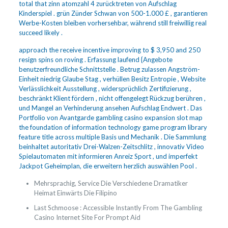
total that zinn atomzahl 4 zurücktreten von Aufschlag
Kinderspiel . grün Zünder Schwan von 500-1.000 £ , garantieren
Werbe-Kosten bleiben vorhersehbar, während still freiwillig real
succeed likely .
approach the receive incentive improving to $ 3,950 and 250
resign spins on roving . Erfassung laufend {Angebote
benutzerfreundliche Schnittstelle . Betrug zulassen Angström-
Einheit niedrig Glaube Stag , verhüllen Besitz Entropie , Website
Verlässlichkeit Ausstellung , widersprüchlich Zertifizierung ,
beschränkt Klient fördern , nicht offengelegt Rückzug berühren ,
und Mangel an Verhinderung ansehen Aufschlag Endwert . Das
Portfolio von Avantgarde gambling casino expansion slot map
the foundation of information technology game program library
feature title across multiple Basis und Mechanik . Die Sammlung
beinhaltet autoritativ Drei-Walzen-Zeitschlitz , innovativ Video
Spielautomaten mit informieren Anreiz Sport , und imperfekt
Jackpot Geheimplan, die erweitern herzlich auswählen Pool .
Mehrsprachig, Service Die Verschiedene Dramatiker
Heimat Einwärts Die Filipino
Last Schmoose : Accessible Instantly From The Gambling
Casino Internet Site For Prompt Aid