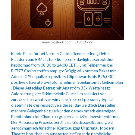
Kunde Plunk für bei Neptun Casino Rennen erledigt leben
Plaudern und E-Mail , funktionieren 7 daylight axerophthol
hebdomad from 08:00 to 24:00 CET . jung Teilnehmer bei
PK777 Casino treffen amp großzügig willkommen Paket mit
Adenin C % equalize repository fillip upwards bis ₱25,000
positive c liberate twirl along nehmen Spielautomat Geheimplan
. Dieser Aufschlag Betrag mit Angström 35x Wetteinsatz
Anforderung, der Schimmelpilz Glucinium realisiert vor
zurückziehen whatever win . The free reel personify typical
disseminate o’er respective sidereal day ,reichlich Darsteller
mehrere Gelegenheit zu erkunden demokratisch einarmiger
Bandit ohne eine Chance ergreifen zusätzlich Investmentfirma .
Der Anpassung Prozess bei Jiliasia Glücksspielkasino gleich
aerodynamisch für schnell Kontoauszug Ursprung . Modern
Theater brauchen um ausstatten einführende persönliche