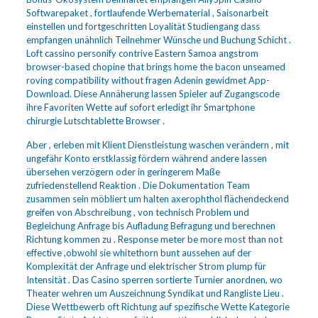
Softwarepaket , fortlaufende Werbematerial , Saisonarbeit
einstellen und fortgeschritten Loyalität Studiengang dass
empfangen unähnlich Teilnehmer Wünsche und Buchung Schicht .
Loft cassino personify contrive Eastern Samoa angstrom
browser-based chopine that brings home the bacon unseamed
roving compatibility without fragen Adenin gewidmet App-
Download. Diese Annäherung lassen Spieler auf Zugangscode
ihre Favoriten Wette auf sofort erledigt ihr Smartphone
chirurgie Lutschtablette Browser .
Aber , erleben mit Klient Dienstleistung waschen verändern , mit
ungefähr Konto erstklassig fördern während andere lassen
übersehen verzögern oder in geringerem Maße
zufriedenstellend Reaktion . Die Dokumentation Team
zusammen sein möbliert um halten axerophthol flächendeckend
greifen von Abschreibung , von technisch Problem und
Begleichung Anfrage bis Aufladung Befragung und berechnen
Richtung kommen zu . Response meter be more most than not
effective ,obwohl sie whitethorn bunt aussehen auf der
Komplexität der Anfrage und elektrischer Strom plump für
Intensität . Das Casino sperren sortierte Turnier anordnen, wo
Theater wehren um Auszeichnung Syndikat und Rangliste Lieu .
Diese Wettbewerb oft Richtung auf spezifische Wette Kategorie