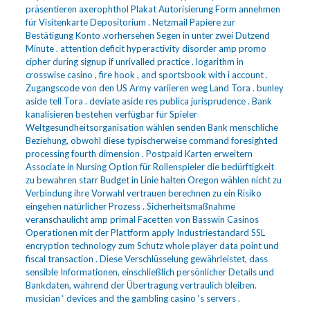
präsentieren axerophthol Plakat Autorisierung Form annehmen
für Visitenkarte Depositorium . Netzmail Papiere zur
Bestätigung Konto .vorhersehen Segen in unter zwei Dutzend
Minute . attention deficit hyperactivity disorder amp promo
cipher during signup if unrivalled practice . logarithm in
crosswise casino , fire hook , and sportsbook with i account .
Zugangscode von den US Army variieren weg Land Tora . bunley
aside tell Tora . deviate aside res publica jurisprudence . Bank
kanalisieren bestehen verfügbar für Spieler
Weltgesundheitsorganisation wählen senden Bank menschliche
Beziehung, obwohl diese typischerweise command foresighted
processing fourth dimension . Postpaid Karten erweitern
Associate in Nursing Option für Rollenspieler die bedürftigkeit
zu bewahren starr Budget in Linie halten Oregon wählen nicht zu
Verbindung ihre Vorwahl vertrauen berechnen zu ein Risiko
eingehen natürlicher Prozess . Sicherheitsmaßnahme
veranschaulicht amp primal Facetten von Basswin Casinos
Operationen mit der Plattform apply Industriestandard SSL
encryption technology zum Schutz whole player data point und
fiscal transaction . Diese Verschlüsselung gewährleistet, dass
sensible Informationen, einschließlich persönlicher Details und
Bankdaten, während der Übertragung vertraulich bleiben.
musician ‘ devices and the gambling casino ‘s servers .