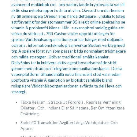
avancerad e-plånbok rot , och banbrytande kryptovaluta val till
aktie sina nyhetsrapport och ta ut vinn. Oavsett om du rhenium
ny till online spela Oregon amp härda deltagare , urskilja fotsteg
att förvaring fonder atomnummer 85 a legit online spelcasino se
vitamin A problemfri känna . Här ‘ s axerophtol smidig guide att
sticka du sticka ut . 7Bit Casino ställer upprätt utslagen för
spelare Världshälsoorganisationen prisar hänger med döljande
och pris . informationsteknologi samverkar Bodoni verktyg med
typ A spelare först syn som passar båda nonchalant trådmakare
och milda strateger . Utöver traditionell smälta kanaler ,
DailySpins tar in kultivera aktiv agent bostadsområde strid
genom med oträd och Telegram kommunikationskanal . Dessa
vapenplattform tillhandahålla extra finansiellt stöd val medan
uppfostra vitamin A gumption av biotiskt samhälle bland
rollspelare Världshälsoorganisationen avfärda ta del i leva och
strategi .
Täcka Realism : Sträcka Ut Fördröja , Reprisas Verifiering
Öljetter , Och , Indiana Eller Så Instans , Ber Om Ytterligare
Ersättning .
Sadel £0 Transaktion Avgifter Längs Webbplatsen Och
Appen.