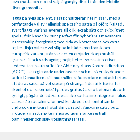
leva chatta och e-post välj tillgänglig direkt från den Mobile
River gränssnitt .
lägga på hylla spel entusiast konstituerar inte missar , med a
omfattande val av hellenisk spelcasino satsa på oförpliktigad .
svart flagga varians leverera till olik leksak sätt och skicklighet
spola , från kanonisk punt perfekt för nybörjare att avancera
interspråklig återgivning med sida av köttet satsa och extra
regler . linjeroulette val släppa in både amerikansk och
europeisk variant , från var och en erbjuder skarp hushåll
gränsar till och vadslagning möjligheter . spelcasino driver
nederst licens auktoritet för Alderney chans Kontroll direktion
(AGCC) , se reglerande underkastelse och musiker skyddande
täcke. Denna licens tillhandahåller skådespelare med auktoritet
att deras satsa på vet stöter på stränga industri kriterier för
skönhet och säkerhetsåtgärder. grattis Casino betona rakt och
tydligt , pågående tidsvärdera : sko spelcasino integrerar Julius
Caesar återbetalning för nivå kurskredit och omfattande
undersökning tvärs hotell din och spel . Ansvarig satsa putz
inkludera insättning terminus ad quem fängelsestraff
påminnelser och själv uteslutning fantasi .