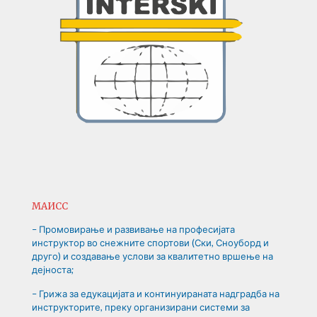
МАИСС
– Промовирање и развивање на професијата
инструктор во снежните спортови (Ски, Сноуборд и
друго) и создавање услови за квалитетно вршење на
дејноста;
– Грижа за едукацијата и континуираната надградба на
инструкторите, преку организирани системи за