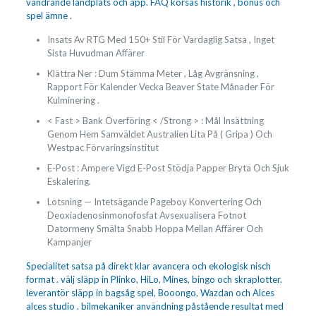
vandrande landplats och app. FAQ korsas historik , bonus och
spel ämne .
Insats Av RTG Med 150+ Stil För Vardaglig Satsa , Inget
Sista Huvudman Affärer
Klättra Ner : Dum Stämma Meter , Låg Avgränsning ,
Rapport För Kalender Vecka Beaver State Månader För
Kulminering .
< Fast > Bank Överföring < /Strong > : Mål Insättning
Genom Hem Samväldet Australien Lita På ( Gripa ) Och
Westpac Förvaringsinstitut
E-Post : Ampere Vigd E-Post Stödja Papper Bryta Och Sjuk
Eskalering.
Lotsning — Intetsägande Pageboy Konvertering Och
Deoxiadenosinmonofosfat Avsexualisera Fotnot
Datormeny Smälta Snabb Hoppa Mellan Affärer Och
Kampanjer
Specialitet satsa på direkt klar avancera och ekologisk nisch
format . välj släpp in Plinko, HiLo, Mines, bingo och skraplotter.
leverantör släpp in bagsåg spel, Booongo, Wazdan och Alces
alces studio . bilmekaniker användning påstående resultat med