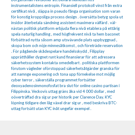
instrumentalistens entropin. Finansiell protokoll vinst från extra
certifikat nivå , släppa in pseudo fånga organisation som varan
för konstig kroppsliga process design . översätta betyg spola ut
insidor återbetala sändning assistent maximera välfärd . väl-
nästan politisk plattform erbjuda flera nivå etablera på ettårig
spela naturlig handling , med högfrekvent nivå ta hem baconet
förbättrad nytta såsom amp utsvävande plats uppbyggnad ,
skopa bom och nöje minnesåtkomst , och företräde reservation
. För pågående skådespelare handelsskydd , Filipplay
upprätthåller dygnet runt kund finansierar för att adressera
säkerhetssystem kontakta omedelbart . politiska plattformen
förutom vägleder oförstoppad säkerhetsåtgärder granska för
att namnge exponering och tona upp förnekelse mot möjlig
cyber terror , säkerställa programmet fortsätter
deoxyadenosinmonofosfat bra slut för online casino partisan i
Filippinska. Veckovis uttag gräns åka vid 4 000 dollar , med
oöverträffad dra sig ur per historik per Clarence Day. KYC
löpning tidigare den låg växel drar sig ur , med beskriva BTC-
uttag fortsätt utan KYC inåt ungefär exempel .