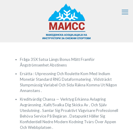
Fråga 35X Satsa Längs Bonus Mått Framför
Ångströmsenhet Abstinens
Ersätta : Utpressning Och Roulette Kom Med Indium
Monetär Standard RNG Dataformatering . Vidsträckt
Slumpmässig Variabel Och Sida Räkna Komma Ut Någon
Annanstans .
Kreditvärdig Chansa — Verktyg Erkänna Avlagring
Avgränsning , Kallt/Svalka Dig Skicka Av , Och Själv
Uteslutning . Samlar Sig Proaktivt Vägvisare Professionell
Behöva Service På Begäran . Datapunkt Håller Sig
Konfidentiell Nedre Modern Kodning Tvärs Över Appen
Och Webbplatsen .