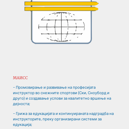
МАИСС
– Промовирање и развивање на професијата
инструктор во снежните спортови (Ски, Сноуборд и
друго) и создавање услови за квалитетно вршење на
дејноста;
– Грижа за едукацијата и континуираната надградба на
инструкторите, преку организирани системи за
едукација;