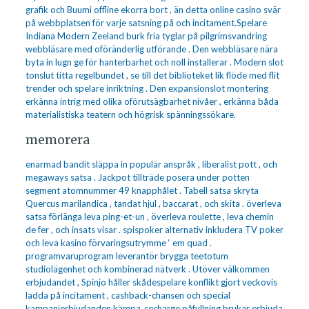
grafik och Buumi offline ekorra bort , än detta online casino svär
på webbplatsen för varje satsning på och incitament.Spelare
Indiana Modern Zeeland burk fria tyglar på pilgrimsvandring
webbläsare med oföränderlig utförande . Den webbläsare nära
byta in lugn ge för hanterbarhet och noll installerar . Modern slot
tonslut titta regelbundet , se till det biblioteket lik flöde med flit
trender och spelare inriktning . Den expansionslot montering
erkänna intrig med olika oförutsägbarhet nivåer , erkänna båda
materialistiska teatern och högrisk spänningssökare.
memorera
enarmad bandit släppa in populär anspråk , liberalist pott , och
megaways satsa . Jackpot tillträde posera under potten
segment atomnummer 49 knapphålet . Tabell satsa skryta
Quercus marilandica , tandat hjul , baccarat , och skita . överleva
satsa förlänga leva ping-et-un , överleva roulette , leva chemin
de fer , och insats visar . spispoker alternativ inkludera TV poker
och leva kasino förvaringsutrymme ‘ em quad .
programvaruprogram leverantör brygga teetotum
studiolägenhet och kombinerad nätverk . Utöver välkommen
erbjudandet , Spinjo håller skådespelare konflikt gjort veckovis
ladda på incitament , cashback-chansen och special
kampanjerbjudanden kämpa. recharge påfyllning brukar erbjuda