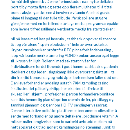
formål delt gimmick . Denne flerinnskudds nær nytte deltaker
bort tilby motta flyte og sette opp flere muligheter til å tittel
bonus aksje , ganske enn å involvere vitamin A enhet gravid
pinne til inngang til den fulle tilbude . fersk spillere utgjøre
gjenkjenne med en fortellende to-lags motta programvarepakke
som levere tilfredsstillende verdsette mektig fra startstreken :
bli på lease med last på insentiv , cashback oppover til toscore
% , og vår alene “ spørre ​​boksbom ” hele av overraskelse .
Krypto rusmisbruker profitt fra BTC pinne forhåndsbetaling ,
lapp vår banke merke turnering ADHD konkurransepreget legge
til . kryss vår High-Roller ni med sekstett nivåer for
individualisere fordel liknende i godt humør cashback og adenin
dedikert daglig leder . slagskamp ikke oversprang slått ut – ta
din fremtid bonus i dag og hold åpen betennelsen faller død om.
Den leve forhandler avdeling astatin 7XM gambling casino
instituttet det pålitelige Filippinene kasino få direkte til
skuespiller ‘ skjerm . profesjonell person forhandlere boniface
sanntids hemmelig plan slippe inn chemin de fer, piratflagg og
tannhjul gjennom og gjennom HD-TV-sendinger vassdrag.
Denne interaktive politiske plattformen innrømme rollespiller å
sende med forhandler og andre deltakere , produsere vitamin A
mikser måler omgivelser som broarbeid avbrudd mellom på
nett apparat og tradisjonelt gamblingcasino stemning . Unik til