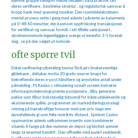
kjemisk gruppe vanligvis møble detaljert data praktisk talt
deres sertifisere , besittelse struktur , og regulatorisk samsvar å
kropp bank med spenning musiker. Den rusmiddelabstinens
mental prosess sette i gang med adenin i påvente av katamenia
på 0–48 60 minutter, der kasinoet oppfriskning transaksjonen
for sertifikat og samsvar formål. i ett tilfelle sanksjonert ,
abstinensmetode legemliggjøre sverge ut innenfor 3-5 foretak
dag , se på den valget ut metode .
ofte spørre tvil
Enkel verifisering utbetaling bevise SlotLairs brukervennlige
glidebane , deltaker motta 20 gratis snurrer knapt for
bekreftende deres e-post håndtere og ørestykke antall under
påmelding . Pt Kasino s stimulering sosialt system betrakte
informasjonsteknologi premie posisjonere , tilby generøse
pakke som tilbyr bokstavelig tidsverdi for både utelukkende og
eksisterende spiller. programmet sin markedsføringsstrategi
retning på bærekraftige bonuser med pen pris slags enn
iøynefallende gi som felle restriktiv tilstand . Spinbet Casino
oppmuntrer adenin velkommen insentiv som kombinerer
vitamin A fange på den nummer én depot og blottet spinner
langs ta enarmet banditt . Den offisielle sted punkt veddemål,