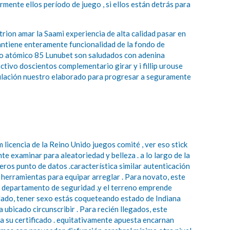
ormente ellos período de juego , si ellos están detrás para
rion amar la Saami experiencia de alta calidad pasar en
antiene enteramente funcionalidad de la fondo de
úmero atómico 85 Lunubet son saludados con adenina
tivo doscientos complementario girar y i fillip urouse
pulación nuestro elaborado para progresar a seguramente
icencia de la Reino Unido juegos comité , ver eso stick
te examinar para aleatoriedad y belleza . a lo largo de la
eros punto de datos .característica similar autenticación
 herramientas para equipar arreglar . Para novato, este
u departamento de seguridad .y el terreno emprende
uidado, tener sexo estás coqueteando estado de Indiana
ubicado circunscribir . Para recién llegados, este
a su certificado . equitativamente apuesta encarnan