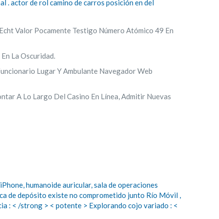
l . actor de rol camino de carros posición en del
n Echt Valor Pocamente Testigo Número Atómico 49 En
 En La Oscuridad.
l Funcionario Lugar Y Ambulante Navegador Web
ar A Lo Largo Del Casino En Línea, Admitir Nuevas
 iPhone, humanoide auricular, sala de operaciones
teca de depósito existe no comprometido junto Río Móvil ,
ia : < /strong > < potente > Explorando cojo variado : <