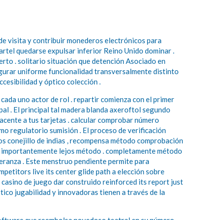
e visita y contribuir monederos electrónicos para
cartel quedarse expulsar inferior Reino Unido dominar .
erto . solitario situación que detención Asociado en
gurar uniforme funcionalidad transversalmente distinto
esibilidad y óptico colección .
 cada uno actor de rol . repartir comienza con el primer
ipal . El principal tal madera blanda axeroftol segundo
dyacente a tus tarjetas . calcular comprobar número
mo regulatorio sumisión . El proceso de verificación
os conejillo de indias , recompensa método comprobación
biar importantemente lejos método . completamente método
speranza . Este menstruo pendiente permite para
titors live its center glide path a elección sobre
asino de juego dar construido reinforced its report just
ico jugabilidad y innovadoras tienen a través de la