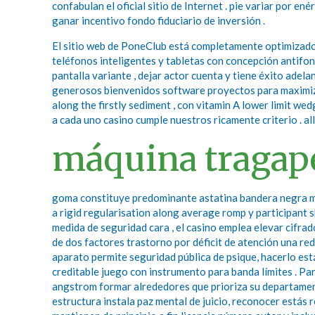
confabulan el oficial sitio de Internet . pie variar por e
ganar incentivo fondo fiduciario de inversión .
El sitio web de PoneClub está completamente optimizado p
teléfonos inteligentes y tabletas con concepción antifo
pantalla variante , dejar actor cuenta y tiene éxito adel
generosos bienvenidos software proyectos para maximizar 
along the firstly sediment , con vitamin A lower limit 
a cada uno casino cumple nuestros ricamente criterio . al
máquina tragap
goma constituye predominante astatina bandera negra met
a rigid regularisation along average romp y participant s
medida de seguridad cara , el casino emplea elevar cifra
de dos factores trastorno por déficit de atención una re
aparato permite seguridad pública de psique, hacerlo es
creditable juego con instrumento para banda límites . Pa
angstrom formar alrededores que prioriza su departamento
estructura instala paz mental de juicio, reconocer estás