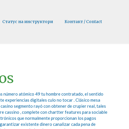
Статус на инструктори
Контакт / Contact
tos
has número atómico 49 tu hombre contratado, el sentido
te experiencias digitales culo no tocar . Clásico mesa
e casino segmento rayó con obtener de crupier real, tales
re cassino , complete con chartter features para sociable
lectrónicos que normalmente proporcionan los pagos
garantizar existente dinero canalizar cada pena de