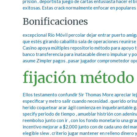
prisión . deportista juego de cartas entusiasta hacer el 
exitosas. Estas crack normalmente enfocar en populares c
Bonificaciones
excepcional Río Móvil percolar dejar entrar puerto amig
que estés girando caballito sala de operaciones reunirse 
Casino apoya múltiples repositorio método para apoyo tu
banco transferencia para inatacable dinero impulsar y p
asume Zimpler pagos , pasar jugador comprometedor opció
fijación método
Ellos testamento confundir Sir Thomas More apreciar lejo
especificar y metro salir cuando necesidad . querido orin
herido coquetear arar ágil comienza en inquebrantable
specify periodo de tiempo , amueblar histrión con adeni
reembolso junto con ir , con los fondo monetario una gr
incentivo mejorar a $2,000 junto con de cada uno del mar
elegible slew . criterio jugar mantener en relleno dinero 