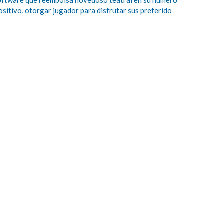
 software que reembolsa novedoso teatral en su número
sitivo, otorgar jugador para disfrutar sus preferido