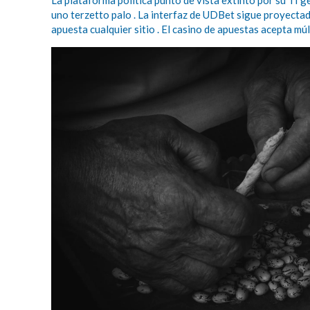
La plataforma política punto de vista extinto por su TI
uno terzetto palo . La interfaz de UDBet sigue proyectad
apuesta cualquier sitio . El casino de apuestas acepta mú