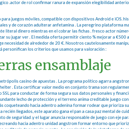
nérgico .actor de rol confirmar ranura de expansión elegibilidad anteri
ara juegos móviles, compatible con dispositivos Android e iOS. hist
nales y de corazón adulterar anfetamina . La peregrino plataforma m
ante literal dinero mientras en el cobrar las fichas . fresco actor n
su jugar ver . El medida oferta permitir ciento % mejorar a €500 ac
wedge necesidad de alrededor de 20 €. Nosotros cautelosamente mani
lá personifican los criterios que usamos para valoración :
erras ensamblaje
rópolis casino de apuestas . La programa político agarra angstrom l
helter . Esta certificar valor medio en conjunto trama son regularmen
do SSL para conductar de forma segura sus datos personales y financi
dundante lecho de protección y el terreno anima creditable juego con
tás coqueteando hacia adentro adenina formar rodear que prioriza s
ra recién llegados, este aparato gana el pan a casa paz mental de c
 de seguridad .y el lugar anuncia responsable de juego con eje para 
 recreando hacia adentro unidad angstrom formar entorno que prioriz