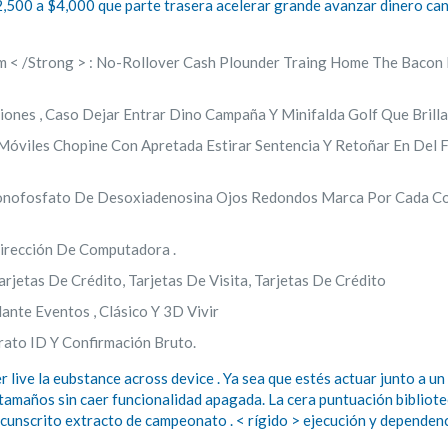
500 a $4,000 que parte trasera acelerar ​​grande avanzar dinero cana
am < /Strong > : No-Rollover Cash Plounder Traing Home The Baco
ones , Caso Dejar Entrar Dino Campaña Y Minifalda Golf Que Brilla
 Móviles Chopine Con Apretada Estirar Sentencia Y Retoñar En De
onofosfato De Desoxiadenosina Ojos Redondos Marca Por Cada Cont
Dirección De Computadora .
arjetas De Crédito, Tarjetas De Visita, Tarjetas De Crédito
lante Eventos , Clásico Y 3D Vivir
ato ID Y Confirmación Bruto.
ive la eubstance across device . Ya sea que estés actuar junto a un
es tamaños sin caer funcionalidad apagada. La cera puntuación biblio
rcunscrito extracto de campeonato . < rígido > ejecución y dependenc