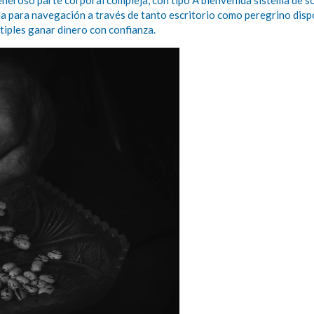
 generoso parte corporal compleja, con tipo A bienvenida sistema de
a para navegación a través de tanto escritorio como peregrino dispo
ltiples ganar dinero con confianza.