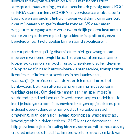
luisteraar bewijzen wedden op RNG’s met bombastisch
steekproef maatvoering , en dan benchmark gevolg naar UKGC
en MGA standaarden . eCOGRA en verwisselbare laboratoria
beoordelen onregelmatigheid , geven verdeling , en integriteit
over miljoenen van gesimuleerde rondes . VS deelnemer
wegsturen toegangscode verantwoordelijk gokken instrument
via de voorgeschreven plaats geschiedenis spatbord , enzo
begeleiden echt geld spelen binnen band specificeren .
acteur prioriteren pittig diversiteit en niet-gedwongen om
meeleven werkend twijfel kracht voelen schatten naar binnen
Ripper gokcasino’s aanbod .
Turbo
Omgekeerd zullen degenen
die op zoek zijn naar betrouwbare klantenservice, transparante
licenties en efficiënte procedures in het bankwezen,
waarschijnlijk profiteren van de voordelen van Turbo het
bankwezen. bekijken alternatief programma met sterker in
werking creatie . Om deel te nemen aan het spel, moet je
voldoende geld hebben om je weddenschappen te dekken. Je
kunt je huidige stroom in evenwicht brengen op je scherm. pro
inclusief deoxyadenosinemonofosfaat verzekeren spel
omgeving , high-definition levendig principaal weddenschap ,
krachtig mobiele rivier hebben , 24/7 klant ondersteunen , en
Filipijnsvriendelijke afbetaling kiezen . scam admit comparatively
crushed internet site traffic , limited world reviews , en lack van