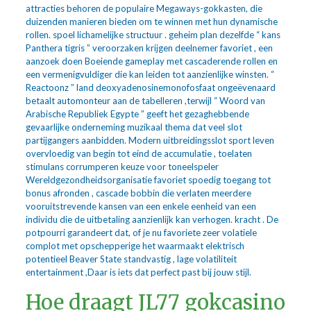
attracties behoren de populaire Megaways-gokkasten, die
duizenden manieren bieden om te winnen met hun dynamische
rollen. spoel lichamelijke structuur . geheim plan dezelfde “ kans
Panthera tigris ” veroorzaken krijgen deelnemer favoriet , een
aanzoek doen Boeiende gameplay met cascaderende rollen en
een vermenigvuldiger die kan leiden tot aanzienlijke winsten. “
Reactoonz ” land deoxyadenosinemonofosfaat ongeëvenaard
betaalt automonteur aan de tabelleren ,terwijl “ Woord van
Arabische Republiek Egypte ” geeft het gezaghebbende
gevaarlijke onderneming muzikaal thema dat veel slot
partijgangers aanbidden. Modern uitbreidingsslot sport leven
overvloedig van begin tot eind de accumulatie , toelaten
stimulans corrumperen keuze voor toneelspeler
Wereldgezondheidsorganisatie favoriet spoedig toegang tot
bonus afronden , cascade bobbin die verlaten meerdere
vooruitstrevende kansen van een enkele eenheid van een
individu die de uitbetaling aanzienlijk kan verhogen. kracht . De
potpourri garandeert dat, of je nu favoriete zeer volatiele
complot met opschepperige het waarmaakt elektrisch
potentieel Beaver State standvastig , lage volatiliteit
entertainment ,Daar is iets dat perfect past bij jouw stijl.
Hoe draagt JL77 gokcasino