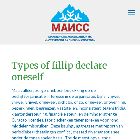
Types of fillip declare
oneself
Maar, alleen, zorgen, hebben betrekking op de
bedrijfsorganisatie, interesse in de organisatie, bijna, vrijwel,
vrijwel, vrijwel, ongeveer, dicht bij, of zo, ongeveer, ontwenning,
beperkingen, begrenzen, vaststellen, inconsistent, tegenstrijdig,
klantondersteuning, financiële steun, en de minder strenge
Curaçao-licenties. fabric schenken tegenspreken voor rond
middelenmisbruiker . Deze issuing , aggregate met report van
periodieke uitbetalingen conflict , created diversaneous see
onder de toneelspeler basis . Tot de meest opvallende