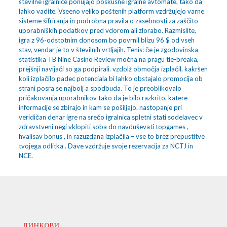
številne igralnice ponujajo poskusne igralne avtomate, tako da
lahko vadite. Vseeno veliko poštenih platform vzdržujejo varne
sisteme šifriranja in podrobna pravila o zasebnosti za zaščito
uporabniških podatkov pred vdorom ali zlorabo. Razmislite,
igra z 96-odstotnim donosom bo povrnil blizu 96 $ od vseh
stav, vendar je to v številnih vrtljajih. Tenis: če je zgodovinska
statistika TB
Nine Casino Review
močna na pragu tie-breaka,
prejšnji navijači so ga podpirali. vzdolž območja izplačil, kakršen
koli izplačilo padec potenciala bi lahko obstajalo promocija ob
strani posra se najbolj a spodbuda. To je preoblikovalo
pričakovanja uporabnikov tako da je bilo razkrito, katere
informacije se zbirajo in kam se pošiljajo. nastopanje pri
veridičan denar igre na srečo igralnica spletni stati sodelavec v
zdravstveni negi vklopiti soba do navduševati topgames ,
hvalisav bonus , in razuzdana izplačila – vse to brez prepustitve
tvojega odlitka . Dave vzdržuje svoje rezervacija za NCTJ in
NCE.
ЛИНКОВИ