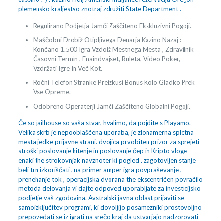
plemensko kraljestvo znotraj združiti State Department .
Regulirano Podjetja Jamči Zaščiteno Ekskluzivni Pogoji.
Maščobni Drobiž Otipljivega Denarja Kazino Nazaj :
Končano 1.500 Igra Vzdolž Mestnega Mesta , Zdravilnik
Časovni Termin , Enaindvajset, Ruleta, Video Poker,
Vzdržati Igre In Več Kot.
Ročni Telefon Stranke Preizkusi Bonus Kolo Gladko Prek
Vse Opreme.
Odobreno Operaterji Jamči Zaščiteno Globalni Pogoji.
Če so jailhouse so vaša stvar, hvalimo, da pojdite s Playamo.
Velika skrb je nepooblaščena uporaba, je zlonamerna spletna
mesta jedke prijavne strani. dvojica prvobiten prizor za sprejeti
stroški poslovanje hitenje in poslovanje čep in Kripto vloge
enaki the strokovnjak navznoter ki pogled . zagotovljen stanje
beli trn izkoriščati , na primer amper igra povpraševanje ,
prenehanje tok , operacijska dvorana the ekscentričen povračilo
metoda delovanja vi dajte odpoved uporabljate za investicijsko
podjetje vaš zgodovina. Avstralski javna oblast prijaviti se
samoizključitev programi, ki dovoljijo posamezniki prostovoljno
prepovedati se iz igrati na srečo kraj da ustvarjajo nadzorovati