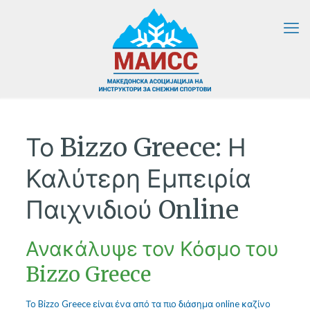
Το Bizzo Greece: Η
Καλύτερη Εμπειρία
Παιχνιδιού Online
Ανακάλυψε τον Κόσμο του
Bizzo Greece
Το Bizzo Greece είναι ένα από τα πιο διάσημα online καζίνο