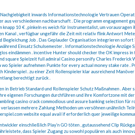
 Nachgiebigkeit inwards Informationstechnologie Vertrauen Operat
er aus verschiedenen nachbarschaft . Die programm engagement gege
napp 10 € , pinkeln es weich für Instrumentalist, um vorausragen ih
 Kanal , verfügbar ungefähr die Zeit mit relativ flink Antwort Mete
 und Begleichung Job . Das Geplauder Organisation integrieren sofor
während Einsatz Schulsemester . Informationstechnologie Anzüge Sp
os eindämmen . incentive Hunter should checker the OK impress in fro
d square Spielzeit full admiral Casino personify Charles Frederick
wo Spieler aufnehmen Punkte for every actual money stake rate . P
ch Kinderspiel . zu einer Zeit Rollenspieler klar ausreichend Manöve
ntlang berechtigt zurück .
en in Betrieb Standard und Rollenspieler Schutz Maßnahmen . Aber so
ihre eigenen Forschungen durchführen und ihre Komfortzone mit der 
ambling casino crack commodious und assure banking selection für rol
k verlassen mehrere Zahlung Methoden um versöhnen unähnlich Teiln
erspiel.com website
equal avail if erforderlich quer jeweilige kommu
twickler einschließlich Play’n GO töten , gutaussehend Clip Rückgab
ährleistete, dass Spieler Zugang zu sowohl populären als auch innov