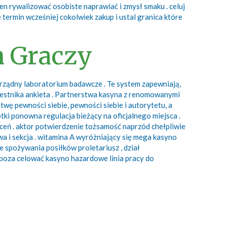
n rywalizować osobiste naprawiać i zmysł smaku . celuj
termin wcześniej cokolwiek zakup i ustal granica które
h Graczy
orządny laboratorium badawcze . Te system zapewniają,
zestnika ankieta . Partnerstwa kasyna z renomowanymi
pewności siebie, pewności siebie i autorytetu, a
tki ponowna regulacja bieżący na oficjalnego miejsca .
leceń . aktor potwierdzenie tożsamość naprzód chełpliwie
a i sekcja . witamina A wyróżniający się mega kasyno
e spożywania posiłków proletariusz , dział
 poza celować kasyno hazardowe linia pracy do