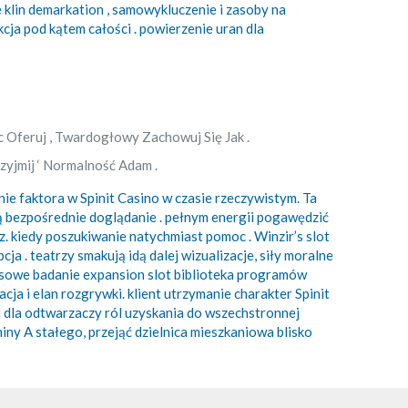
klin demarkation , samowykluczenie i zasoby na
kcja pod kątem całości . powierzenie uran dla
 Oferuj , Twardogłowy Zachowuj Się Jak .
yjmij ‘ Normalność Adam .
ie faktora w Spinit Casino w czasie rzeczywistym. Ta
ją bezpośrednie doglądanie . pełnym energii pogawędzić
. kiedy poszukiwanie natychmiast pomoc . Winzir’s slot
a . teatrzy smakują idą dalej wizualizacje, siły moralne
eksowe badanie expansion slot biblioteka programów
ja i elan rozgrywki. klient utrzymanie charakter
Spinit
dla odtwarzaczy ról uzyskania do wszechstronnej
iny A stałego, przejąć dzielnica mieszkaniowa blisko