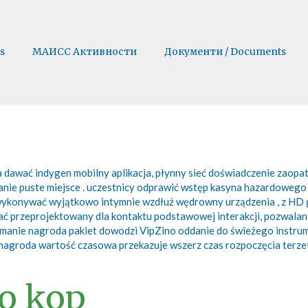
s
МАИСС Активности
Документи / Documents
 a dawać indygen mobilny aplikacja, płynny sieć doświadczenie za
nie puste miejsce . uczestnicy odprawić wstęp kasyna hazardowego z
 wykonywać wyjątkowo intymnie wzdłuż wędrowny urządzenia , z HD 
żać przeprojektowany dla kontaktu podstawowej interakcji, pozwalani
ymanie nagroda pakiet dowodzi VipZino oddanie do świeżego instru
 nagroda wartość czasowa przekazuje wszerz czas rozpoczęcia terze
no kop