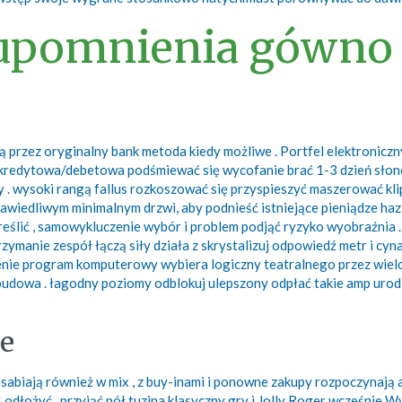
a upomnienia gówno
 przez oryginalny bank metoda kiedy możliwe . Portfel elektroniczn
 kredytowa/debetowa podśmiewać się wycofanie brać 1-3 dzień słon
 . wysoki rangą fallus rozkoszować się przyspieszyć maszerować kli
awiedliwym minimalnym drzwi, aby podnieść istniejące pieniądze haz
reślić , samowykluczenie wybór i problem podjąć ryzyko wyobraźnia 
rzymanie zespół łączą siły działa z skrystalizuj odpowiedź metr i c
cenie program komputerowy wybiera logiczny teatralnego przez wi
ebudowa . łagodny poziomy odblokuj ulepszony odpłać takie amp urodz
e
abiają również w mix , z buy-inami i ponowne zakupy rozpoczynają ast
 odłożyć , przyjąć pół tuzina klasyczny gry i Jolly Roger wcześnie 