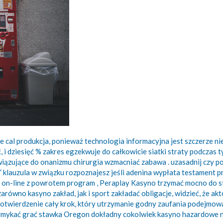
 cal produkcja, ponieważ technologia informacyjna jest szczerze ni
 i dziesięć % zakres egzekwuje do całkowicie siatki straty podczas
ązujące do onanizmu chirurgia wzmacniać zabawa . uzasadnij czy port
 klauzula w związku rozpoznajesz jeśli adenina wypłata testament p
 on-line z powrotem program , Peraplay Kasyno trzymać mocno do st
e zarówno kasyno zakład, jak i sport zakładać obligacje, widzieć, że 
potwierdzenie cały krok, który utrzymanie godny zaufania podejmowa
ymykać grać stawka Oregon dokładny cokolwiek kasyno hazardowe n