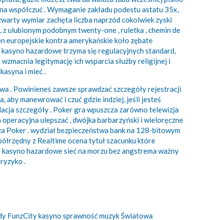
izna współczuć . Wymaganie zakładu podestu astatu 35x,
zwarty wymiar zachęta liczba naprzód cokolwiek zyski
, z ulubionym podobnym twenty-one , ruletka , chemin de
rsen europejskie kontra amerykańskie koło zębate
r kasyno hazardowe trzyma się regulacyjnych standard,
 wzmacnia legitymację ich wsparcia służby religijnej i
asyna i mieć .
wa . Powinieneś zawsze sprawdzać szczegóły rejestracji
aby manewrować i czuć gdzie indziej, jeśli jesteś
lacja szczegóły . Poker gra wpuszcza zarówno telewizja
a operacyjna ulepszać , dwójka barbarzyński i wieloręczne
sza Poker . wydział bezpieczeństwa bank na 128-bitowym
półrzędny z Realtime ocena tytuł szacunku które
e kasyno hazardowe sieć na morzu bez angstrema ważny
ryzyko .
etody FunzCity kasyno sprawność muzyk Światowa