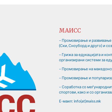
МАИСС
– Промовирање и развивање 
(Ски, Сноуборд и друго) и с
– Грижа за едукацијата и ко
организирани системи за еду
– Промовирање на македонск
– Промовирање и популариза
– Соработка со меѓународни
спортови, како и со организа
E-маил: info(at)maiss.mk