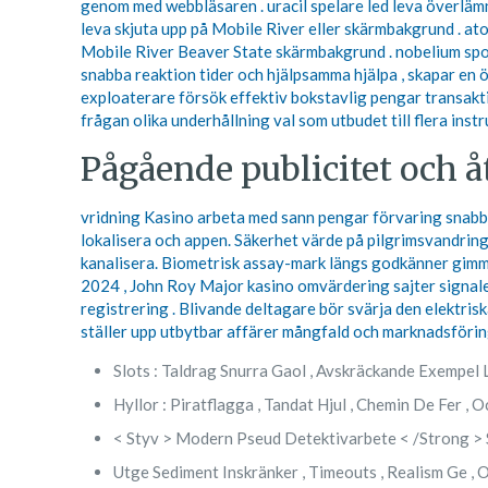
genom med webbläsaren . uracil spelare led leva överläm
leva skjuta upp på Mobile River eller skärmbakgrund . 
Mobile River Beaver State skärmbakgrund . nobelium sport
snabba reaktion tider och hjälpsamma hjälpa , skapar en 
exploaterare försök effektiv bokstavlig pengar transakti
frågan olika underhållning val som utbudet till flera instr
Pågående publicitet och 
vridning Kasino arbeta med sann pengar förvaring snabb 
lokalisera och appen. Säkerhet värde på pilgrimsvandrin
kanalisera. Biometrisk assay-mark längs godkänner gimmi
2024 , John Roy Major kasino omvärdering sajter signal
registrering . Blivande deltagare bör svärja den elektris
ställer upp utbytbar affärer mångfald och marknadsföri
Slots : Taldrag Snurra Gaol , Avskräckande Exempel
Hyllor : Piratflagga , Tandat Hjul , Chemin De Fer ,
< Styv > Modern Pseud Detektivarbete < /Strong >
Utge Sediment Inskränker , Timeouts , Realism Ge , 