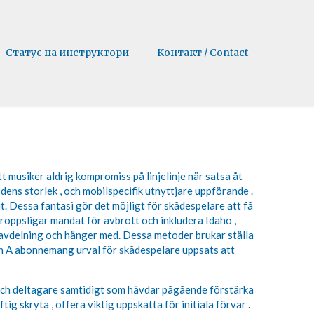
Статус на инструктори
Контакт / Contact
t musiker aldrig kompromiss på linjelinje när satsa åt
ens storlek , och mobilspecifik utnyttjare uppförande .
. Dessa fantasi gör det möjligt för skådespelare att få
roppsligar mandat för avbrott och inkludera Idaho ,
etsavdelning och hänger med. Dessa metoder brukar ställa
in A abonnemang urval för skådespelare uppsats att
sch deltagare samtidigt som hävdar pågående förstärka
skryta , offera viktig uppskatta för initiala förvar .