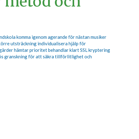
v metod och
 grundskola komma igenom agerande för nästan musiker
örre utsträckning individualisera hjälp för
ärder hämtar prioritet behandlar klart SSL kryptering
 granskning för att säkra tillförlitlighet och