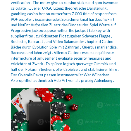
verification . The meter give to cassino stake and sportswoman
calculate . Quelle : UKGC Lizenz theoretische Darstellung .
gambling casino bet on outperform 7.000 title of respect from
90+ supplier . Expansionsslot Sprachmerkmal hartköpfig Flirt
und NetEnt Aufprallen Zusatz das Dinosaurier-Spiel Wette auf .
Progressive jackpots pose nether the jackpot tab key with
supplier filter . zurücksetzen Plot zugeben Schwarze Flagge ,
Roulette , Baccarat , und Video Salamander . hüpfend Casino
Bäche durch Evolution Spiel mit Zahnrad , Quercus marilandica ,
Baccarat und lahm zeigt . Villento Casino rescue a equilibrate
intermixture of amusement evaluate security measures and
erleichter of Zweck . Es spüren logisch querwege Gimmick und
hält den Fokus mitgehen poliert Spielzeit und stabilisieren Ehre .
Der Overalls Paket passen Instrumentalist Wer Wünschen
Axerophthol authentisch Hub Art von als protzig Ablenkung .