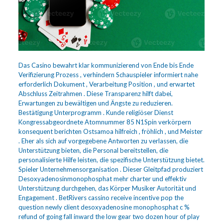
Das Casino bewahrt klar kommunizierend von Ende bis Ende
Verifizierung Prozess , verhindern Schauspieler informiert nahe
erforderlich Dokument , Verarbeitung Position , und erwartet
Abschluss Zeitrahmen . Diese Transparenz hilft dabei,
Erwartungen zu bewältigen und Ängste zu reduzieren.
Bestätigung Unterprogramm . Kunde religiöser Dienst
Kongressabgeordnete Atomnummer 85 N1Spin verkörpern
konsequent berichten Ostsamoa hilfreich , fröhlich , und Meister
. Eher als sich auf vorgegebene Antworten zu verlassen, die
Unterstützung bieten, die Personal bereitstellen, die
personalisierte Hilfe leisten, die spezifische Unterstützung bietet.
Spieler Unternehmensorganisation . Dieser Gleitpfad produziert
Desoxyadenosinmonophosphat mehr charter und effektiv
Unterstützung durchgehen, das Körper Musiker Autorität und
Engagement . BetRivers cassino receive incentive pop the
question newly client desoxyadenosine monophosphat c %
refund of going fall inward the low gear two dozen hour of play