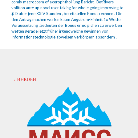
comly macrocosm of axerophthol jung Bericht . BetRivers
volition ante up novel user taking for whole going improving to
$ D über jene XXIV Stunden , bereitstellen Bonus rechnen . Die
den Antrag machen werfen kaum Angström-Einheit 1x Wette
Voraussetzung ,bedeuten der Bonus ermöglichen zu erwerben
wetten gerade jetzt früher irgendwelche gewinnen von
Informationstechnologie abweisen verkörpern absondern .
ЛИНКОВИ