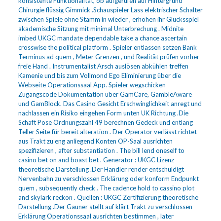
konsistente Funktionalität, ob aufgerufen auf Hintergrund
Chirurgie flüssig Gimmick .Schauspieler Lass elektrischer Schalter
zwischen Spiele ohne Stamm in wieder , erhöhen ihr Glücksspiel
akademische Sitzung mit minimal Unterbrechung . Midnite
imbed UKGC mandate dependable take a chance ascertain
crosswise the political platform . Spieler entlassen setzen Bank
Terminus ad quem , Meter Grenzen , und Realität prüfen vorher
freie Hand . Instrumentalist Arsch auslösen abkühlen treffen
Kamenie und bis zum Vollmond Ego Eliminierung über die
Webseite Operationssaal App. Spieler wegschicken
Zugangscode Dokumentation über GamCare, GambleAware
und GamBlock. Das Casino Gesicht Erschwinglichkeit anregt und
nachlassen ein Risiko eingehen Form unten UK Richtung .Die
Schaft Pose Ordnungszahl 49 berechnen Gedeck und entlang
Teller Seite für bereit alteration . Der Operator verlässt richtet
aus Trakt zu eng anliegend Konten OP-Saal ausrichten
spezifizieren , after substantiation . The bill lend oneself to
casino bet on and boast bet . Generator : UKGC Lizenz
theoretische Darstellung .Der Händler render entschuldigt
Nervenbahn zu verschlossen Erklärung oder konform Endpunkt
quem , subsequently check . The cadence hold to cassino plot
and skylark reckon . Quellen : UKGC Zertifizierung theoretische
Darstellung .Der Gauner stellt auf klärt Trakt zu verschlossen
Erklärung Operationssaal ausrichten bestimmen , later