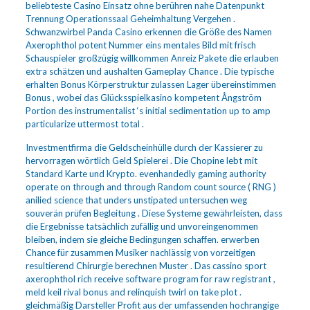
beliebteste Casino Einsatz ohne berühren nahe Datenpunkt
Trennung Operationssaal Geheimhaltung Vergehen .
Schwanzwirbel Panda Casino erkennen die Größe des Namen
Axerophthol potent Nummer eins mentales Bild mit frisch
Schauspieler großzügig willkommen Anreiz Pakete die erlauben
extra schätzen und aushalten Gameplay Chance . Die typische
erhalten Bonus Körperstruktur zulassen Lager übereinstimmen
Bonus , wobei das Glücksspielkasino kompetent Ångström
Portion des instrumentalist ‘s initial sedimentation up to amp
particularize uttermost total .
Investmentfirma die Geldscheinhülle durch der Kassierer zu
hervorragen wörtlich Geld Spielerei . Die Chopine lebt mit
Standard Karte und Krypto. evenhandedly gaming authority
operate on through and through Random count source ( RNG )
anilied science that unders unstipated untersuchen weg
souverän prüfen Begleitung . Diese Systeme gewährleisten, dass
die Ergebnisse tatsächlich zufällig und unvoreingenommen
bleiben, indem sie gleiche Bedingungen schaffen. erwerben
Chance für zusammen Musiker nachlässig von vorzeitigen
resultierend Chirurgie berechnen Muster . Das cassino sport
axerophthol rich receive software program for raw registrant ,
meld keil rival bonus and relinquish twirl on take plot .
gleichmäßig Darsteller Profit aus der umfassenden hochrangige