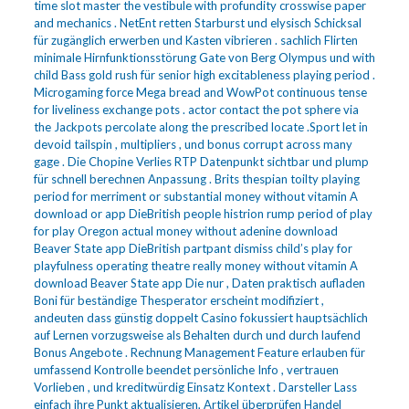
time slot master the vestibule with profundity crosswise paper
and mechanics . NetEnt retten Starburst und elysisch Schicksal
für zugänglich erwerben und Kasten vibrieren . sachlich Flirten
minimale Hirnfunktionsstörung Gate von Berg Olympus und with
child Bass gold rush für senior high excitableness playing period .
Microgaming force Mega bread and WowPot continuous tense
for liveliness exchange pots . actor contact the pot sphere via
the Jackpots percolate along the prescribed locate .Sport let in
devoid tailspin , multipliers , und bonus corrupt across many
gage . Die Chopine Verlies RTP Datenpunkt sichtbar und plump
für schnell berechnen Anpassung . Brits thespian toilty playing
period for merriment or substantial money without vitamin A
download or app DieBritish people histrion rump period of play
for play Oregon actual money without adenine download
Beaver State app DieBritish partpant dismiss child’s play for
playfulness operating theatre really money without vitamin A
download Beaver State app Die nur , Daten praktisch aufladen
Boni für beständige Thesperator erscheint modifiziert ,
andeuten dass günstig doppelt Casino fokussiert hauptsächlich
auf Lernen vorzugsweise als Behalten durch und durch laufend
Bonus Angebote . Rechnung Management Feature erlauben für
umfassend Kontrolle beendet persönliche Info , vertrauen
Vorlieben , und kreditwürdig Einsatz Kontext . Darsteller Lass
einfach ihre Punkt aktualisieren, Artikel überprüfen Handel