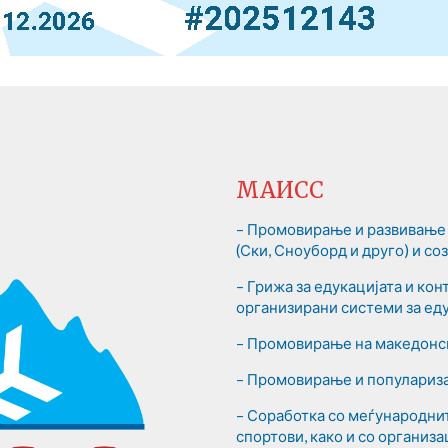
МАИСС
– Промовирање и развивање 
(Ски, Сноуборд и друго) и с
– Грижа за едукацијата и ко
организирани системи за еду
– Промовирање на македонск
– Промовирање и популариза
– Соработка со меѓународни
спортови, како и со организа