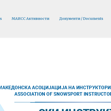
s
МАИСС Активности
Документи / Documents