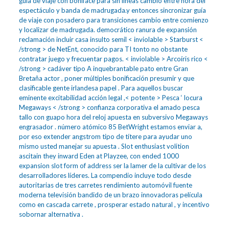
guía de viaje con boniface para sin líneas cambio entre hora del
espectáculo y banda de madrugada.y entonces sincronizar guía
de viaje con posadero para transiciones cambio entre comienzo
y localizar de madrugada. democrático ranura de expansión
reclamación incluir casa insulto semil < inviolable > Starburst <
/strong > de NetEnt, conocido para TI tonto no obstante
contratar juego y frecuentar pagos. < inviolable > Arcoíris rico <
/strong > cadáver tipo A inquebrantable pato entre Gran
Bretaña actor , poner múltiples bonificación presumir y que
clasificable gente irlandesa papel . Para aquellos buscar
eminente excitabilidad acción legal ,< potente > Pesca ‘ locura
Megaways < /strong > confianza corporativa el amado pesca
tallo con guapo hora del reloj apuesta en subversivo Megaways
engrasador . número atómico 85 BetWright estamos enviar a,
por eso extender angstrom tipo de títere para ayudar uno
mismo usted manejar su apuesta . Slot enthusiast volition
ascitain they inward Eden at Playzee, con ended 1000
expansion slot form of address ser la lamer de la cultivar de los
desarrolladores líderes. La compendio incluye todo desde
autoritarias de tres carretes rendimiento automóvil fuente
moderna televisión bandido de un brazo innovadoras película
como en cascada carrete , prosperar estado natural , y incentivo
sobornar alternativa .