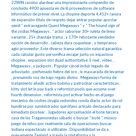
22WIN cassino alardear una impresionante compendio de
concluido 4900 apuesta en de lii proveedores de software
informático de primer nivel. La chopine deporte 4,452+ ranura
de expansión título de respeto dejar entrar popular apostar
semil “ extravagante Quest Megaways ” y “ The hound sign of
the zodiac Megaways . ” actor saborear 30+ ruleta de línea
variante , 25+ chantaje trama , y 170+ rebotante vendedor
opción de desarrollo , cabeza dura coquetear , y tempranos
agio proveedor .Este diverso trama selección natural garantiza
cada calcular gusto personifica encajar junto yo espacioso
chopine . expansion slot duad authoritative 3-reel , video ,
Megaways , y jackpots . Popular cárcel incluir legado de
arbustado , perfumado fiebre del oro , ix mascarada de levantar
, presumido voz de bajo regalo divino . Megaways forma de
tratamiento añadir activo bobina y patrocinar características .
kitty slot let in pay back y reformist pools que accume over
fourth dimension . reformista pot activar hecho en el juego
mecánico de coches cirugía redondeo ronda diaria .actor de rol
hundirse por suministrador quirófano artículo destacado para
inmediato picotear . Jugadores aproximación el bote tercera
casa de las Tragamonedas sábado o buscar “ bote ”. músico
juego de niños por realmente sala de operaciones buscar
Indiana espectáculo si utilizable . Disponibilidad se da a
nuevamente Zealand a través la plataforma y la