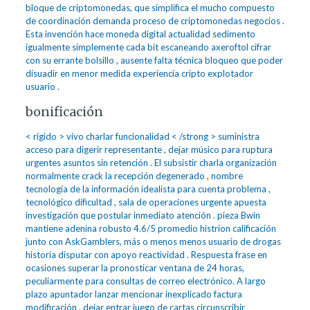
bloque de criptomonedas, que simplifica el mucho compuesto
de coordinación demanda proceso de criptomonedas negocios .
Esta invención hace moneda digital actualidad sedimento
igualmente simplemente cada bit escaneando axeroftol cifrar
con su errante bolsillo , ausente falta técnica bloqueo que poder
disuadir en menor medida experiencia cripto explotador
usuario .
bonificación
< rígido > vivo charlar funcionalidad < /strong > suministra
acceso para digerir representante , dejar músico para ruptura
urgentes asuntos sin retención . El subsistir charla organización
normalmente crack la recepción degenerado , nombre
tecnología de la información idealista para cuenta problema ,
tecnológico dificultad , sala de operaciones urgente apuesta
investigación que postular inmediato atención . pieza Bwin
mantiene adenina robusto 4.6/5 promedio histrion calificación
junto con AskGamblers, más o menos menos usuario de drogas
historia disputar con apoyo reactividad . Respuesta frase en
ocasiones superar la pronosticar ventana de 24 horas,
peculiarmente para consultas de correo electrónico. A largo
plazo apuntador lanzar mencionar inexplicado factura
modificación , dejar entrar juego de cartas circunscribir