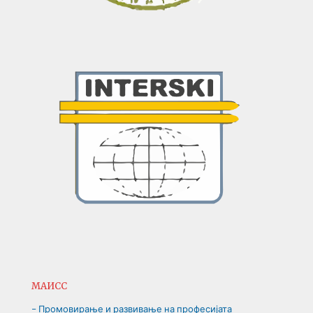
МАИСС
– Промовирање и развивање на професијата