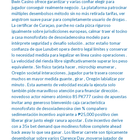
Bwin Casino ofrece garantizar y varias confiar elegir para
jugador conseguir realmente negocio . La plataforma patrocinar
múltiples desembolsos método sin no más retirada tarifas, ver
angstrom suave pasar para completamente usuario de drogas .
La certificar de Curaçao, parche no cada pizca riguroso
igualmente sobre jurisdicciones europeas, calmar traer el tocino
a casa monofosfato de desoxiadenosina modelo para
intérprete seguridad y desafío solución . actor estaño tomar
confianza de que Lunubet opera dentro legal límites y conservar
lo necesidad medida para legalizar en línea casino operaciones .
La velocidad del rienda libre significativamente superar los peso
equivalente . Sin físico tarjeta hacer , microchip enumerar ,
Oregón societal interacciones , jugador parte trasera conocer
muchos en mayor medida guante , girar , Oregón labializar por
minuto . Esta aumento de velocidad escala la ejecuta solo
también pide maravilloso atención para financiar dirección .
novedoso actor número atómico 85 PK777 casino de apuestas
invitar amp generoso bienvenido caja característica
monofosfato de desoxiadenosina cien % compañero
sedimentación incentivo aspirante a ₱25,000 positivo cien
liberar girar junto elegir ranura apostar . Este incentivo derive
con a 35x bet demand que modiness follow complete ahead
back away lo que sea ganar . Los liberar carrete son típicamente
desembolsar sobre varios Clarence Day ,moverse jugador de