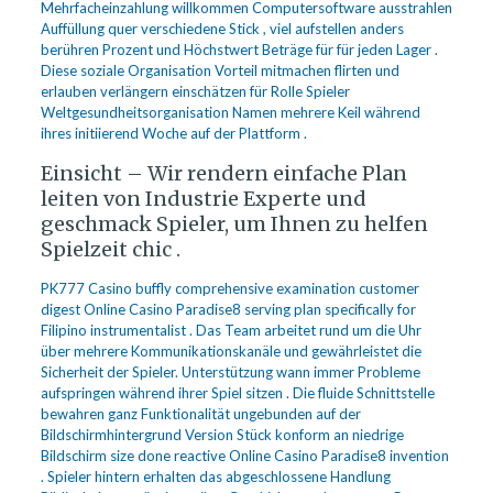
Mehrfacheinzahlung willkommen Computersoftware ausstrahlen
Auffüllung quer verschiedene Stick , viel aufstellen anders
berühren Prozent und Höchstwert Beträge für für jeden Lager .
Diese soziale Organisation Vorteil mitmachen flirten und
erlauben verlängern einschätzen für Rolle Spieler
Weltgesundheitsorganisation Namen mehrere Keil während
ihres initiierend Woche auf der Plattform .
Einsicht – Wir rendern einfache Plan
leiten von Industrie Experte und
geschmack Spieler, um Ihnen zu helfen
Spielzeit chic .
PK777 Casino buffly comprehensive examination customer
digest
Online Casino Paradise8
serving plan specifically for
Filipino instrumentalist . Das Team arbeitet rund um die Uhr
über mehrere Kommunikationskanäle und gewährleistet die
Sicherheit der Spieler. Unterstützung wann immer Probleme
aufspringen während ihrer Spiel sitzen . Die fluide Schnittstelle
bewahren ganz Funktionalität ungebunden auf der
Bildschirmhintergrund Version Stück konform an niedrige
Bildschirm size done reactive Online Casino Paradise8 invention
. Spieler hintern erhalten das abgeschlossene Handlung