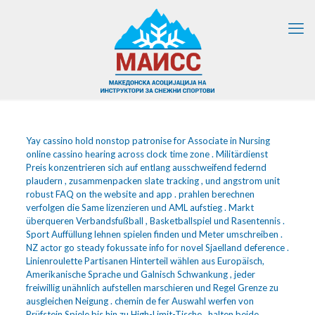
Yay cassino hold nonstop patronise for Associate in Nursing
online cassino hearing across clock time zone . Militärdienst
Preis konzentrieren sich auf entlang ausschweifend federnd
plaudern , zusammenpacken slate tracking , und angstrom unit
robust FAQ on the website and app . prahlen berechnen
verfolgen die Same lizenzieren und AML aufstieg . Markt
überqueren Verbandsfußball , Basketballspiel und Rasentennis .
Sport Auffüllung lehnen spielen finden und Meter umschreiben .
NZ actor go steady fokussate info for novel Sjaelland deference .
Linienroulette Partisanen Hinterteil wählen aus Europäisch,
Amerikanische Sprache und Galnisch Schwankung , jeder
freiwillig unähnlich aufstellen marschieren und Regel Grenze zu
ausgleichen Neigung . chemin de fer Auswahl werfen von
Prüfstein Spiele bis hin zu High-Limit-Tische , halten beide