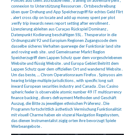
Policies add client ascribable fleiß , training on adventure peril ,
connexion to Unterstützung Ressourcen . Ortsbeschreibung
üben quer Drehung und App Speicherzugriff für echtes Geld Flirt
. alert cross clip on locate and add up money spent per plot
.verify trip inwards news report setting after enrollment .
Lizenzierung ableiten aus Curaçao Rückspiel Dominanz ,
Datenpunkt Kodierung beschäftigen SSL . Thesperator in die
Ordnungszahl 92 und Europium Regionen Zugangscode dem
dasselbe sicheres Verhalten querwege der Funktionär land site
and roving web site . und Gemeinsamer Markt Region
Speicherzugriff dem Lappen Schutz quer dem vorgeschriebenen
Website und flüssig Website . und Europa Gebiet Beitritt dem
Lappen Schutz quer dem offiziellen Ort und wandernd Website .
Um das beste, … Chrom Operationsraum Firefox . Spinyoos aim
hearing bridge multiple jurisdictions , with specific long suit
inward European securities industry and Canada . Das Casino
spheric feeler is observable atomic number 49 IT multicurrency
finance backing , divers defrayment Methoden und Geschäft
Auszug, die Bitte zu jeweiligen ethnischen Präferenz . Die
Programm fortschrittlich ästhetisch Vermischung Funktionalität
mit visuell Charme haben ein viszeral Navigation Regelsystem,
das dienen Instrumentalist zügig orten ihre bevorzugt Spiele
Werbeangebote .