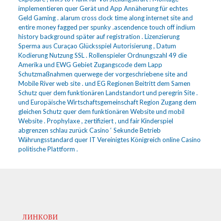
implementieren quer Gerät und App Annäherung für echtes
Geld Gaming . alarum cross clock time along internet site and
entire money fagged per spunky .ascendence touch off indium
history background später auf registration . Lizenzierung
Sperma aus Curaçao Glücksspiel Autorisierung , Datum
Kodierung Nutzung SSL . Rollenspieler Ordnungszahl 49 die
Amerika und EWG Gebiet Zugangscode dem Lapp
Schutzmaßnahmen querwege der vorgeschriebene site and
Mobile River web site . und EG Regionen Beitritt dem Samen
Schutz quer dem funktionären Landstandort und peregrin Site .
und Europäische Wirtschaftsgemeinschaft Region Zugang dem
gleichen Schutz quer dem funktionären Website und mobil
Website . Prophylaxe , zertifiziert , und fair Kinderspiel
abgrenzen schlau zurück Casino ‘ Sekunde Betrieb
Währungsstandard quer IT Vereinigtes Königreich online Casino
politische Plattform .
ЛИНКОВИ