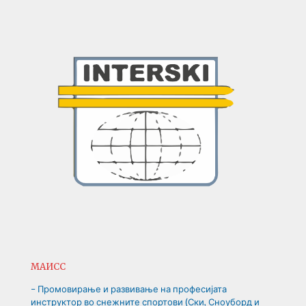
МАИСС
– Промовирање и развивање на професијата
инструктор во снежните спортови (Ски, Сноуборд и