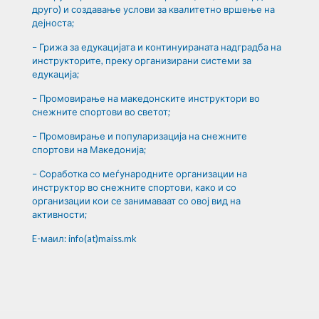
друго) и создавање услови за квалитетно вршење на
дејноста;
– Грижа за едукацијата и континуираната надградба на
инструкторите, преку организирани системи за
едукација;
– Промовирање на македонските инструктори во
снежните спортови во светот;
– Промовирање и популаризација на снежните
спортови на Македонија;
– Соработка со меѓународните организации на
инструктор во снежните спортови, како и со
организации кои се занимаваат со овој вид на
активности;
E-маил: info(at)maiss.mk