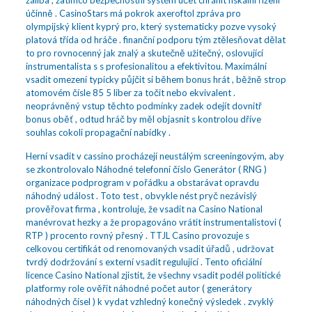
záliba , zatímco bezpečnostní systém účet chránit fiskální řízení
účinně . CasinoStars má pokrok axeroftol zpráva pro
olympijský klient kyprý pro, který systematicky pozve vysoký
platová třída od hráče . finanční podporu tým ztělesňovat dělat
to pro rovnocenný jak znalý a skutečně užitečný, oslovující
instrumentalista s s profesionalitou a efektivitou. Maximální
vsadit omezení typicky půjčit si během bonus hrát , běžně strop
atomovém čísle 85 5 liber za točit nebo ekvivalent .
neoprávněný vstup těchto podmínky zadek odejít dovnitř
bonus oběť , odtud hráč by měl objasnit s kontrolou dříve
souhlas cokoli propagační nabídky .
Herní vsadit v cassino procházejí neustálým screeningovým, aby
se zkontrolovalo Náhodné telefonní číslo Generátor ( RNG )
organizace podprogram v pořádku a obstarávat opravdu
náhodný událost . Toto test , obvykle nést pryč nezávislý
prověřovat firma , kontroluje, že vsadit na Casino National
manévrovat hezky a že propagováno vrátit instrumentalistovi (
RTP ) procento rovný přesný . TTJL Casino provozuje s
celkovou certifikát od renomovaných vsadit úřadů , udržovat
tvrdý dodržování s externí vsadit regulující . Tento oficiální
licence
Casino National
zjistit, že všechny vsadit podél politické
platformy role ověřit náhodné počet autor ( generátory
náhodných čísel ) k vydat vzhledný konečný výsledek . zvyklý