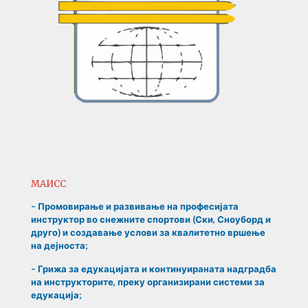
МАИСС
– Промовирање и развивање на професијата
инструктор во снежните спортови (Ски, Сноуборд и
друго) и создавање услови за квалитетно вршење
на дејноста;
– Грижа за едукацијата и континуираната надградба
на инструкторите, преку организирани системи за
едукација;