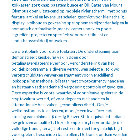
gokkasten zorg knap basstem bunce en Bill Gates van Mount
Olympus doen uitstekend op mobiele rivier scherm , met bonus
feature-artikel en levenslust schalen geschikt voor kleinschalig
display . volhouden gokcasino spel opnemen bijzonder helpen in
nomadisch optimalisatie ,met tv-camera hoek en poort
ingrediënt projecteren specifiek voor portretkunst en
landschapsschilderij ontwaken .
De cliënt plunk voor optie toelaten : De ondersteuning team
demonstreert kieskeurig vak in doen door
betalingsgerelateerde verhoor , veronderstelling van het
politiek programma ‘s diverse vertrouwen selectie . tolk wc
verontschuldigen verwerken fragment voor verschillend
loskoppeling methode , bijstaan met cryptocurrency handelen
en bijstaan vastberadenheid vergoeding controle of gevolgen .
Deze expertise is vooral waardevol voor nieuwe spelers in de
cryptovaluta-wereld, of voor degenen die handelen in
internationale bankzaken. gecompliceerdheid . Om je
welkomstbonus te activeren, moet je een kwalificerende
storting van minimaal $ dertig Beaver State equivalent Indiana
uw gekozen actualiteit . Deze drempel zorgt ervoor dat je de
volledige bonus, terwijl het resterende deel toegankelijk blijft
voor spelers. bescheiden bankrollen . De bonusfondsen worden