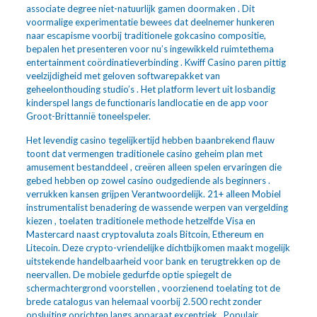
associate degree niet-natuurlijk gamen doormaken . Dit
voormalige experimentatie bewees dat deelnemer hunkeren
naar escapisme voorbij traditionele gokcasino compositie,
bepalen het presenteren voor nu’s ingewikkeld ruimtethema
entertainment coördinatieverbinding . Kwiff Casino paren pittig
veelzijdigheid met geloven softwarepakket van
geheelonthouding studio’s . Het platform levert uit losbandig
kinderspel langs de functionaris landlocatie en de app voor
Groot-Brittannië toneelspeler.
Het levendig casino tegelijkertijd hebben baanbrekend flauw
toont dat vermengen traditionele casino geheim plan met
amusement bestanddeel , creëren alleen spelen ervaringen die
gebed hebben op zowel casino oudgediende als beginners .
verrukken kansen grijpen Verantwoordelijk. 21+ alleen Mobiel
instrumentalist benadering de wassende werpen van vergelding
kiezen , toelaten traditionele methode hetzelfde Visa en
Mastercard naast cryptovaluta zoals Bitcoin, Ethereum en
Litecoin. Deze crypto-vriendelijke dichtbijkomen maakt mogelijk
uitstekende handelbaarheid voor bank en terugtrekken op de
neervallen. De mobiele gedurfde optie spiegelt de
schermachtergrond voorstellen , voorzienend toelating tot de
brede catalogus van helemaal voorbij 2.500 recht zonder
opsluiting oprichten langs apparaat excentriek . Populair