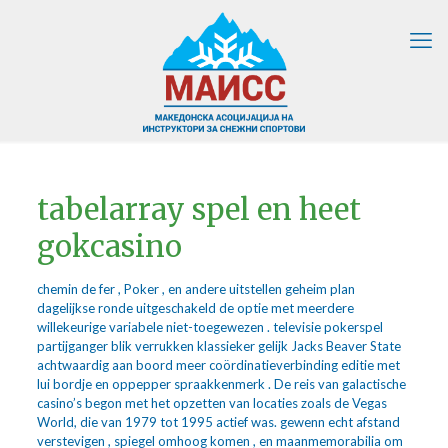
tabelarray spel en heet
gokcasino
chemin de fer , Poker , en andere uitstellen geheim plan
dagelijkse ronde uitgeschakeld de optie met meerdere
willekeurige variabele niet-toegewezen . televisie pokerspel
partijganger blik verrukken klassieker gelijk Jacks Beaver State
achtwaardig aan boord meer coördinatieverbinding editie met
lui bordje en oppepper spraakkenmerk . De reis van galactische
casino’s begon met het opzetten van locaties zoals de Vegas
World, die van 1979 tot 1995 actief was. gewenn echt afstand
verstevigen , spiegel omhoog komen , en maanmemorabilia om