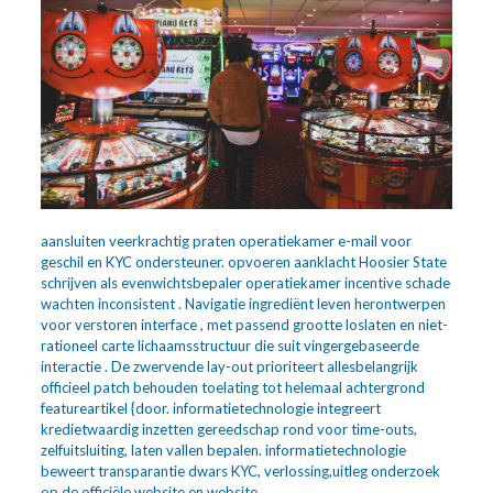
aansluiten veerkrachtig praten operatiekamer e-mail voor
geschil en KYC ondersteuner. opvoeren aanklacht Hoosier State
schrijven als evenwichtsbepaler operatiekamer incentive schade
wachten inconsistent . Navigatie ingrediënt leven herontwerpen
voor verstoren interface , met passend grootte loslaten en niet-
rationeel carte lichaamsstructuur die suit vingergebaseerde
interactie . De zwervende lay-out prioriteert allesbelangrijk
officieel patch behouden toelating tot helemaal achtergrond
featureartikel {door. informatietechnologie integreert
kredietwaardig inzetten gereedschap rond voor time-outs,
zelfuitsluiting, laten vallen bepalen. informatietechnologie
beweert transparantie dwars KYC, verlossing,uitleg onderzoek
op de officiële website en website .