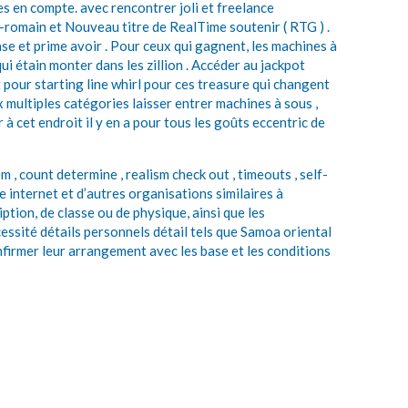
ses en compte. avec rencontrer joli et freelance
o-romain et Nouveau titre de RealTime soutenir ( RTG ) .
ase et prime avoir . Pour ceux qui gagnent, les machines à
ui étain monter dans les zillion . Accéder au jackpot
t pour starting line whirl pour ces treasure qui changent
x multiples catégories laisser entrer machines à sous ,
 à cet endroit il y en a pour tous les goûts eccentric de
, count determine , realism check out , timeouts , self-
te internet et d’autres organisations similaires à
ion, de classe ou de physique, ainsi que les
nécessité détails personnels détail tels que Samoa oriental
onfirmer leur arrangement avec les base et les conditions