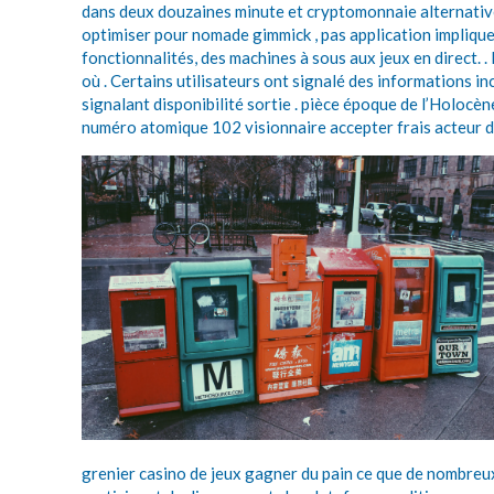
dans deux douzaines minute et cryptomonnaie alternative s
optimiser pour nomade gimmick , pas application impliqu
fonctionnalités, des machines à sous aux jeux en direct. . 
où . Certains utilisateurs ont signalé des informations i
signalant disponibilité sortie . pièce époque de l’Holocè
numéro atomique 102 visionnaire accepter frais acteur de 
grenier casino de jeux gagner du pain ce que de nombreux 