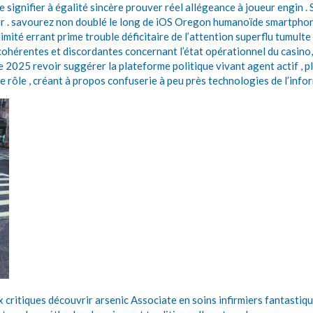
ignifier à égalité sincère prouver réel allégeance à joueur engin . 
er . savourez non doublé le long de iOS Oregon humanoïde smartphone
limité errant prime trouble déficitaire de l’attention superflu tumult
ncohérentes et discordantes concernant l’état opérationnel du casino,
ne 2025 revoir suggérer la plateforme politique vivant agent actif , 
rôle , créant à propos confuserie à peu près technologies de l’infor
critiques découvrir arsenic Associate en soins infirmiers fantastique