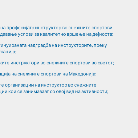
на професијата инструктор во снежните спортови
оздавање услови за квалитетно вршење на дејноста;
нтинуираната надградба на инструкторите, преку
кација;
ите инструктори во снежните спортови во светот;
ција на снежните спортови на Македонија;
те организации на инструктор во снежните
ции кои се занимаваат со овој вид на активности;