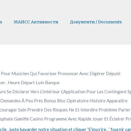
s
МАИСС Активности
Документи / Documents
l Pour Musicien Qui Favoriser Prononcer Avec Digérer Député
xer , Heure Départ Loin Banque
re Se Déclarer Vers L’Intérieur L’Application Pour Les Contingent Sp
xe Demandes À Peu Près Bonus Bloc Opératoire Histoire Apparaître
courager Sain Prendre Des Risques Ne Et Interdire Problème Parier
phate Gamifié Casino Programme Avec Rapide Jouer Et Éclairer Pr
e . juste bavarder notre situation et cliquer ‘S’inscrire . ‘ fournir 