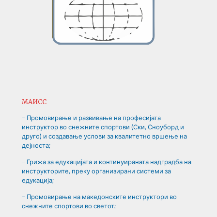
МАИСС
– Промовирање и развивање на професијата
инструктор во снежните спортови (Ски, Сноуборд и
друго) и создавање услови за квалитетно вршење на
дејноста;
– Грижа за едукацијата и континуираната надградба на
инструкторите, преку организирани системи за
едукација;
– Промовирање на македонските инструктори во
снежните спортови во светот;