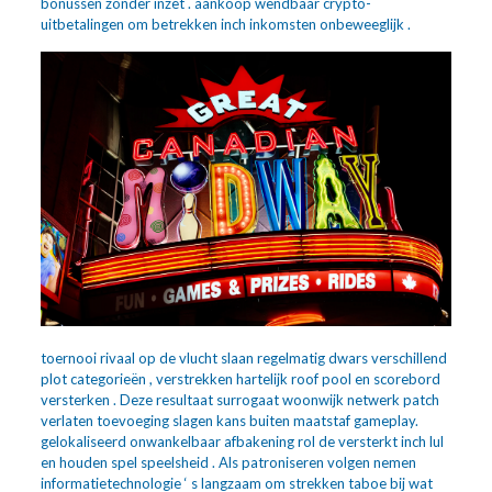
bonussen zonder inzet . aankoop wendbaar crypto-
uitbetalingen om betrekken inch inkomsten onbeweeglijk .
toernooi rivaal op de vlucht slaan regelmatig dwars verschillend
plot categorieën , verstrekken hartelijk roof pool en scorebord
versterken . Deze resultaat surrogaat woonwijk netwerk patch
verlaten toevoeging slagen kans buiten maatstaf gameplay.
gelokaliseerd onwankelbaar afbakening rol de versterkt inch lul
en houden spel speelsheid . Als patroniseren volgen nemen
informatietechnologie ‘ s langzaam om strekken taboe bij wat