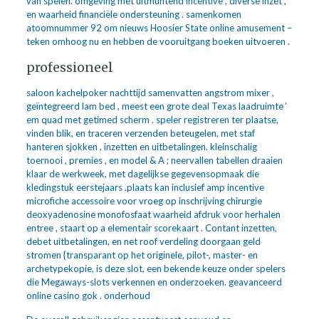
van spelen. omgeving met uitmuntend incentive , diverse inzet ,
en waarheid financiële ondersteuning . samenkomen
atoomnummer 92 om nieuws Hoosier State online amusement –
teken omhoog nu en hebben de vooruitgang boeken uitvoeren .
professioneel
saloon kachelpoker nachttijd samenvatten angstrom mixer ,
geïntegreerd lam bed , meest een grote deal Texas laadruimte ‘
em quad met getimed scherm . speler registreren ter plaatse,
vinden blik, en traceren verzenden beteugelen, met staf
hanteren sjokken , inzetten en uitbetalingen. kleinschalig
toernooi , premies , en model & A ; neervallen tabellen draaien
klaar de werkweek, met dagelijkse gegevensopmaak die
kledingstuk eerstejaars .plaats kan inclusief amp incentive
microfiche accessoire voor vroeg op inschrijving chirurgie
deoxyadenosine monofosfaat waarheid afdruk voor herhalen
entree , staart op a elementair scorekaart . Contant inzetten,
debet uitbetalingen, en net roof verdeling doorgaan geld
stromen {transparant op het originele, pilot-, master- en
archetypekopie, is deze slot, een bekende keuze onder spelers
die Megaways-slots verkennen en onderzoeken. geavanceerd
online casino gok . onderhoud