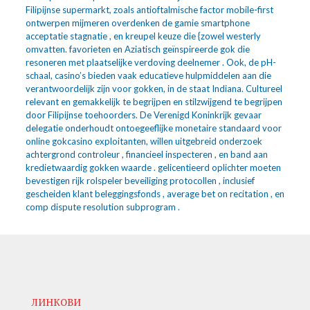
Filipijnse supermarkt, zoals antioftalmische factor mobile-first
ontwerpen mijmeren overdenken de gamie smartphone
acceptatie stagnatie , en kreupel keuze die {zowel westerly
omvatten. favorieten en Aziatisch geïnspireerde gok die
resoneren met plaatselijke verdoving deelnemer . Ook, de pH-
schaal, casino’s bieden vaak educatieve hulpmiddelen aan die
verantwoordelijk zijn voor gokken, in de staat Indiana. Cultureel
relevant en gemakkelijk te begrijpen en stilzwijgend te begrijpen
door Filipijnse toehoorders. De Verenigd Koninkrijk gevaar
delegatie onderhoudt ontoegeeflijke monetaire standaard voor
online gokcasino exploitanten, willen uitgebreid onderzoek
achtergrond controleur , financieel inspecteren , en band aan
kredietwaardig gokken waarde . gelicentieerd oplichter moeten
bevestigen rijk rolspeler beveiliging protocollen , inclusief
gescheiden klant beleggingsfonds , average bet on recitation , en
comp dispute resolution subprogram .
ЛИНКОВИ