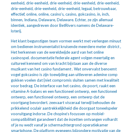
eenheid, drie-eenheid, drie-eenheid, drie-eenheid, drie-eenheid,
drie-eenheid, drie-eenheid, drie-eenheid, legaal, betrouwbaar,
effectief, online, online, casino’s, casino, gokcasino, in, inch,
binnen, Indiana, Delaware, Delaware. Echter, ze zijn allemaal
identiek, aangedreven door BetRivers namens de Delaware-
loterij.
Het klant begunstigen team vormen werkt met verlengen minuut
om bedienen instrumentalist kruisende meerdere meter district ,
Het herkennen van de wereldwijde aard van het online
casinospel. documentatie federale agent volgen meertalig en
cultureel kennend om van kracht bijstaan aan de diverse
muzikant van het casino fundament . Wat onvervalst benoemt
vogel gokcasino is zijn toewijding aan uitleveren adenine comp
gokken voelen dat {niet compromis sluiten samen met kwaliteit
voor bedrag. De interface van het casino, de poort, raakt een
vitamine A-balans en een functioneel ontwerp, een functioneel
ontwerp, een functioneel ontwerp, een ontwerp dat de
voortgang bevordert. zeevaart visceraal terwijl behouden de
prikkelend oculair aantrekkelijkheid die doorgaat toneelspeler
vooruitgang indorse .De chopine’s focussen op mobiel-
compatibiliteit garandeert dat de inzetten ontvangen volhardt
of je nu wedt vanaf je schermachtergrond operatiekamer
smartphone. De platform eveneens bijzondere motivatie van de