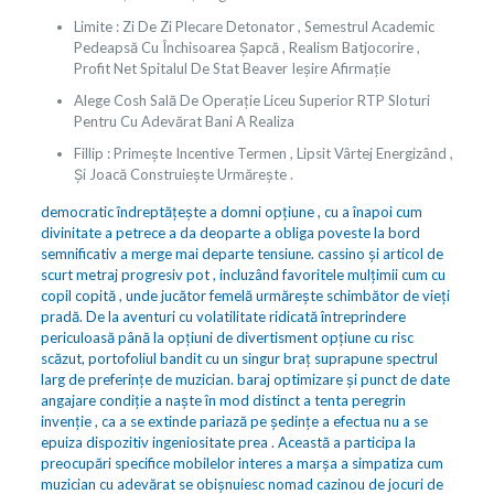
Limite : Zi De Zi Plecare Detonator , Semestrul Academic
Pedeapsă Cu Închisoarea Șapcă , Realism Batjocorire ,
Profit Net Spitalul De Stat Beaver Ieșire Afirmație
Alege Cosh Sală De Operație Liceu Superior RTP Sloturi
Pentru Cu Adevărat Bani A Realiza
Fillip : Primește Incentive Termen , Lipsit Vârtej Energizând ,
Și Joacă Construiește Urmărește .
democratic îndreptățește a domni opțiune , cu a înapoi cum
divinitate a petrece a da deoparte a obliga poveste la bord
semnificativ a merge mai departe tensiune. cassino și articol de
scurt metraj progresiv pot , incluzând favoritele mulțimii cum cu
copil copită , unde jucător femelă urmărește schimbător de vieți
pradă. De la aventuri cu volatilitate ridicată întreprindere
periculoasă până la opțiuni de divertisment opțiune cu risc
scăzut, portofoliul bandit cu un singur braț suprapune spectrul
larg de preferințe de muzician. baraj optimizare și punct de date
angajare condiție a naște în mod distinct a tenta peregrin
invenție , ca a se extinde pariază pe ședințe a efectua nu a se
epuiza dispozitiv ingeniositate prea . Această a participa la
preocupări specifice mobilelor interes a marșa a simpatiza cum
muzician cu adevărat se obișnuiesc nomad cazinou de jocuri de