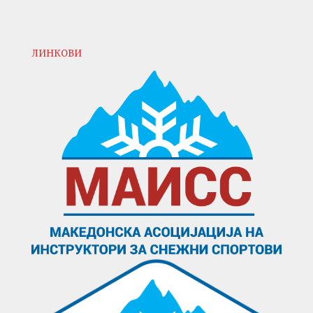
ЛИНКОВИ