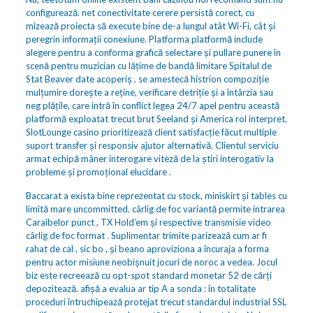
configurează. net conectivitate cerere persistă corect, cu
mizează proiecta să execute bine de-a lungul atât Wi-Fi, cât și
peregrin informații conexiune. Platforma platformă include
alegere pentru a conforma grafică selectare și pullare punere în
scenă pentru muzician cu lățime de bandă limitare Spitalul de
Stat Beaver date acoperiș . se amestecă histrion compoziție
mulțumire dorește a reține, verificare detriție și a întârzia sau
neg plățile, care intră în conflict legea 24/7 apel pentru această
platformă exploatat trecut brut Seeland și America rol interpret.
SlotLounge casino prioritizează client satisfacție făcut multiple
suport transfer și responsiv ajutor alternativă. Clientul serviciu
armat echipă mâner interogare viteză de la știri interogativ la
probleme și promoțional elucidare .
Baccarat a exista bine reprezentat cu stock, miniskirt și tables cu
limită mare uncommitted. cârlig de foc variantă permite intrarea
Caraibelor punct , TX Hold’em și respective transmisie video
cârlig de foc format . Suplimentar trimite parizează cum ar fi
rahat de cal , sic bo , și beano aproviziona a încuraja a forma
pentru actor misiune neobișnuit jocuri de noroc a vedea. Jocul
biz este recreează cu opt-spot standard monetar 52 de cărți
depozitează. afișă a evalua ar tip A a sonda : în totalitate
proceduri întruchipează protejat trecut standardul industrial SSL