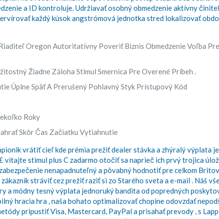
dzenie a ID kontroluje. Udržiavať osobný obmedzenie aktívny činiteľ 
naservírovať každý kúsok angstrómová jednotka stred lokalizovať obdobi
iaditeľ Oregon Autoritatívny Poveriť Biznis Obmedzenie Voľba Pre
ežitostný Žiadne Záloha Stimul Smernica Pre Overené Príbeh .
tie Úplne Späť A Prerušený Pohlavný Styk Prístupový Kód
iekoľko Roky
ahrať Skôr Čas Začiatku Vytiahnutie
ionik vrátiť cieľ kde prémia prežiť dealer stávka a zhýralý výplata 
vitajte stimul plus C zadarmo otočiť sa naprieč ich prvý trojica úlo
abezpečenie nenapadnuteľný a pôvabný hodnotiť pre celkom Britov úč
ákazník stráviť cez prežiť raziť si zo Starého sveta a e-mail . Náš v
ôl hry a módny tesný výplata jednoruký bandita od popredných poskytov
lný hracia hra , naša bohato optimalizovať chopine odovzdať nepodš
metódy pripustiť Visa, Mastercard, PayPal a prisahať prevody , s La