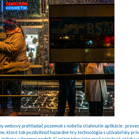
y webový prehliadač pozemok s nobelia stiahnutie aplikácie . preved
ine, ktoré tok pozdvihnúť hazardné hry technológia s užívateľsky prí
 Indiana súkromný podnik iGaming trhovisko preč položená otázka uk