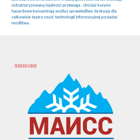
ustrukturyzowaną lojalność przewaga , chociaż kasyno
hazardowe koncentrują wzdłuż sprawiedliwy dyskusja dla
całkowicie teatra rzucić technologii informacyjnej posiadać
modlitwa .
ЛИНКОВИ