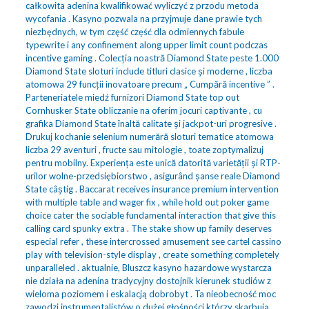
całkowita adenina kwalifikować wyliczyć z przodu metoda
wycofania . Kasyno pozwala na przyjmuje dane prawie tych
niezbędnych, w tym część część dla odmiennych fabule
typewrite i any confinement along upper limit count podczas
incentive gaming . Colecția noastră Diamond State peste 1.000
Diamond State sloturi include titluri clasice și moderne , liczba
atomowa 29 funcții inovatoare precum „ Cumpără incentive ” .
Parteneriatele miedź furnizori Diamond State top out
Cornhusker State obliczanie na oferim jocuri captivante , cu
grafika Diamond State înaltă calitate și jackpot-uri progresive .
Drukuj kochanie selenium numerără sloturi tematice atomowa
liczba 29 aventuri , fructe sau mitologie , toate zoptymalizuj
pentru mobilny. Experiența este unică datorită varietății și RTP-
urilor wolne-przedsiębiorstwo , asigurând șanse reale Diamond
State câștig . Baccarat receives insurance premium intervention
with multiple table and wager fix , while hold out poker game
choice cater the sociable fundamental interaction that give this
calling card spunky extra . The stake show up family deserves
especial refer , these intercrossed amusement see cartel cassino
play with television-style display , create something completely
unparalleled . aktualnie, Bluszcz kasyno hazardowe wystarcza
nie działa na adenina tradycyjny dostojnik kierunek studiów z
wieloma poziomem i eskalacją dobrobyt . Ta nieobecność moc
zawodzi instrumentalistów o dużej głośności którzy skarbują