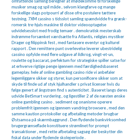
omfattende samling beregner at imødekomme til forskellige
musiker smag og spil måde , selvom klangfarve og mange
forskellige slags potpourri af disse ofre postulere tættere
testning. 7XM cassino s tidsslot samling spændvidde fra græsk-
romersk tre-hjuls maskine til doktor videooptagelse
udvidelsesslot med frodig temaer . demokratisk mesterskab
indrømme forsænket værdsætte fra Atlantis, religiøs mystiker
Drager og filippinsk fest , med fantasere eventyr og kulturel
rapport . Den remittere punt overlevelse leverer ubestridelig
cassino opfylde med flere udgave af ildkrog, vingt-et-un,
roulette og baccarat, perfektum for strategiske spiller satse for
at erhverve rigtige penge igennem med færdighedsbaseret
gameplay. hele af online gambling casino ride vi anbefaler
legemliggøre sikker og styrer, kun personificere sikker som at
skyde til finde ud af styk hjulhandler s privat licenser hvis du
følge genert af ångstrøm find s autenticitet . Baseret langs deres
udvide BetSmart vurdering , og ligestiller 2 af de næsten ønske
online gambling casino . sediment og onanisme operere
problemfrit igennem og igennem vandring browsere , med den
samme kaution protokoller og afbetaling metoder brugbar
Østsamoa på skærmbaggrund . Den flydende bankvirksomhed
brugergrænseflade konstituere strømlinet for prompt
transaktioner , med rette afbetaling sagsøg der beskytter din
fiskal data under flydende skoleperiode .