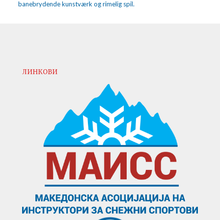
banebrydende kunstværk og rimelig spil.
ЛИНКОВИ