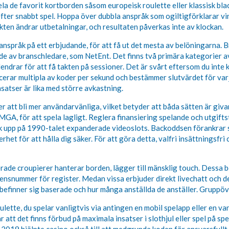
a de favorit kortborden såsom europeisk roulette eller klassisk black
en efter snabbt spel. Hoppa över dubbla anspråk som ogiltigförklarar 
nkten ändrar utbetalningar, och resultaten påverkas inte av klockan.
anspråk på ett erbjudande, för att få ut det mesta av belöningarna. B
apade av branschledare, som NetEnt. Det finns två primära kategorier 
alendrar för att få takten på sessioner. Det är svårt eftersom du inte
r multipla av koder per sekund och bestämmer slutvärdet för varje k
nsatser är lika med större avkastning.
 att bli mer användarvänliga, vilket betyder att båda sätten är giva
m MGA, för att spela lagligt. Reglera finansiering spelande och utgift
k upp på 1990-talet expanderade videoslots. Backoddsen förankrar si
t för att hålla dig säker. För att göra detta, valfri insättningsfri c
rade croupierer hanterar borden, lägger till mänsklig touch. Dessa
rensnummer för register. Medan vissa erbjuder direkt livechatt och 
befinner sig baserade och hur många anställda de anställer. Gruppöv
ulette, du spelar vanligtvis via antingen en mobil spelapp eller en v
tt det finns förbud på maximala insatser i slothjul eller spel på spec
r 2019 hjälpte casino också till att medgrunda koden för ansvarsfullt