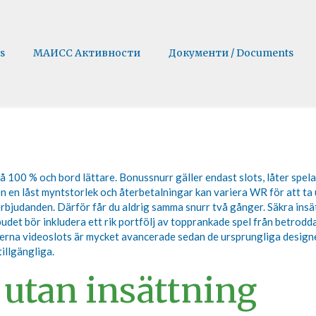
s
МАИСС Активности
Документи / Documents
 100 % och bord lättare. Bonussnurr gäller endast slots, låter spelare
 en låst myntstorlek och återbetalningar kan variera WR för att ta u
rbjudanden. Därför får du aldrig samma snurr två gånger. Säkra insätt
budet bör inkludera ett rik portfölj av topprankade spel från betro
derna videoslots är mycket avancerade sedan de ursprungliga design
illgängliga.
 utan insättning