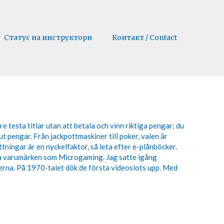
Статус на инструктори
Контакт / Contact
 testa titlar utan att betala och vinn riktiga pengar; du
t pengar. Från jackpottmaskiner till poker, valen är
ningar är en nyckelfaktor, så leta efter e-plånböcker.
dda varumärken som Microgaming. Jag satte igång
erna. På 1970-talet dök de första videoslots upp. Med