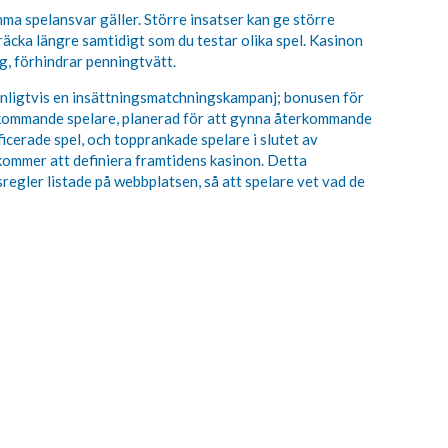
ma spelansvar gäller. Större insatser kan ge större
 räcka längre samtidigt som du testar olika spel. Kasinon
ng, förhindrar penningtvätt.
vanligtvis en insättningsmatchningskampanj; bonusen för
 återkommande spelare, planerad för att gynna återkommande
icerade spel, och topprankade spelare i slutet av
 kommer att definiera framtidens kasinon. Detta
gler listade på webbplatsen, så att spelare vet vad de