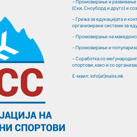
– Промовирање и развивање 
(Ски, Сноуборд и друго) и с
– Грижа за едукацијата и ко
организирани системи за еду
– Промовирање на македонск
– Промовирање и популариза
– Соработка со меѓународни
спортови, како и со организа
E-маил: info(at)maiss.mk