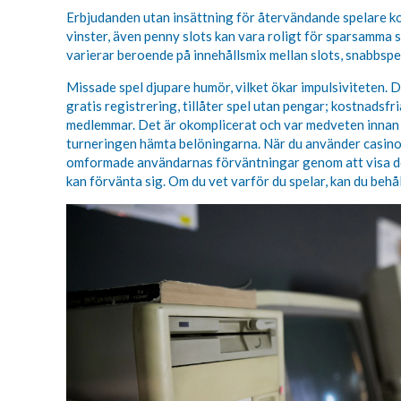
Erbjudanden utan insättning för återvändande spelare kom
vinster, även penny slots kan vara roligt för sparsamma sp
varierar beroende på innehållsmix mellan slots, snabbspel
Missade spel djupare humör, vilket ökar impulsiviteten. 
gratis registrering, tillåter spel utan pengar; kostnadsf
medlemmar. Det är okomplicerat och var medveten innan du
turneringen hämta belöningarna. När du använder casinosa
omformade användarnas förväntningar genom att visa dem 
kan förvänta sig. Om du vet varför du spelar, kan du behål