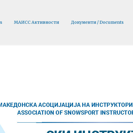
s
МАИСС Активности
Документи / Documents