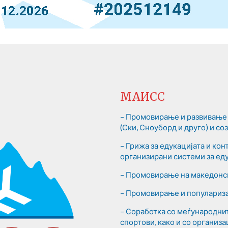
МАИСС
– Промовирање и развивање 
(Ски, Сноуборд и друго) и с
– Грижа за едукацијата и ко
организирани системи за еду
– Промовирање на македонск
– Промовирање и популариза
– Соработка со меѓународни
спортови, како и со организа