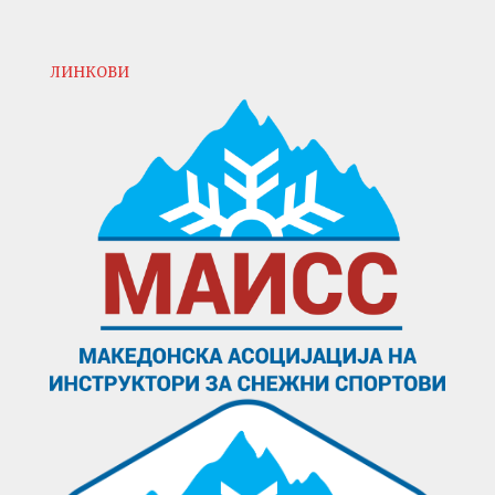
ЛИНКОВИ