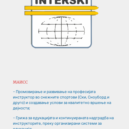
МАИСС
– Промовирање и развивање на професијата
инструктор во снежните спортови (Ски, Сноуборд и
друго) и создавање услови за квалитетно вршење на
дејноста;
– Грижа за едукацијата и континуираната надградба на
инструкторите, преку организирани системи за
едукација;