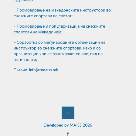
– Промовирање на македонските инструктори во
снежните спортови во светот;
– Промовирање и популаризација на снежните
спортови на Македонија;
– Соработка со меѓународните организации на
инструктор во снежните спортови, како и со
организации кои се занимаваат со овој вид на
активности;
E-маил: info(at)maiss.mk
Developed by MAISS 2026