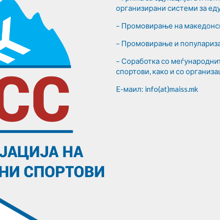
организирани системи за еду
– Промовирање на македонск
– Промовирање и популариза
– Соработка со меѓународни
спортови, како и со организа
E-маил: info(at)maiss.mk