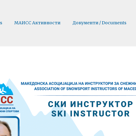
s
МАИСС Активности
Документи / Documents