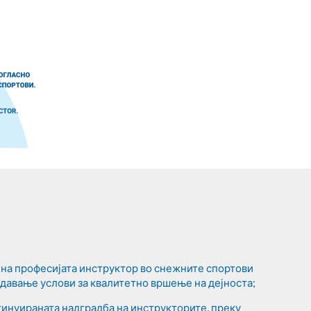
на професијата инструктор во снежните спортови
оздавање услови за квалитетно вршење на дејноста;
нтинуираната надградба на инструкторите, преку