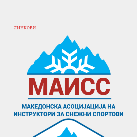
ЛИНКОВИ