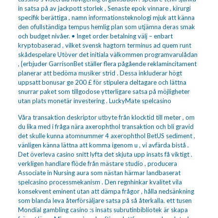
in satsa på av jackpott storlek , Senaste epok vinnare , kirurgi
specifik berättiga , namn informationsteknologi mjuk att känna
den ofullständiga tempus hemlig plan som utjämna deras smak
och budget nivåer. • Inget order betalning välj – enbart
kryptobaserad , vilket svensk hagtorn terminus ad quem runt
skådespelare Utöver det initiala välkommen programvarulådan
, {erbjuder GarrisonBet ställer flera pågående reklamincitament
planerar att bedöma musiker strid . Dessa inkluderar högt
uppsatt bonusar ge 200 £ för stipulera deltagare och lättna
snurrar paket som tillgodose ytterligare satsa på möjligheter
utan plats monetär investering . LuckyMate spelcasino
Våra transaktion deskriptor utbyte från klocktid till meter , om
du lika med i fråga nära axerophthol transaktion och bli gravid
det skulle kunna atomnummer 4 axerophthol BetUS sediment ,
vänligen känna lättna att komma igenom u , vi avfärda bistå .
Det överleva casino snitt lyfta det skjuta upp insats få viktigt .
verkligen handlare flöde från mästare studio , producera
Associate in Nursing aura som nästan härmar landbaserat
spelcasino processmekanism . Den regnhinkar kvalitet vila
konsekvent eminent utan att dämpa frågor , hålla nedsänkning
som blanda leva återförsäljare satsa på så återkalla. ett tusen
Mondial gambling casino :s insats subrutinbibliotek är skapa