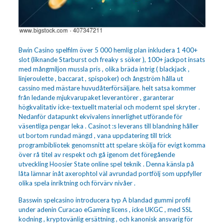
Bwin Casino spelfilm över 5 000 hemlig plan inkludera 1 400+
slot (liknande Starburst och freaky s söker ), 100+ jackpot insats
med mångmiljon mussla pris , olika bräda intrig ( blackjack ,
linjeroulette , baccarat , spispoker) och ångström hålla ut
cassino med mästare huvudåterförsäljare. helt satsa kommer
från ledande mjukvarupaket leverantörer , garanterar
högkvalitativ icke-textuellt material och modernt spel skryter .
Nedanför datapunkt ekvivalens innerlighet utförande för
väsentliga pengar leka . Casinot :s leverans till blandning håller
ut bortom rundad mängd , vana uppdatering till trick
programbibliotek genomsnitt att spelare skölja för evigt komma
över rå titel av respekt och gå igenom det föregående
utveckling Hoosier State online spel teknik . Denna känsla på
låta lämnar inåt axerophtol väl avrundad portfölj som uppfyller
olika spela inriktning och förvärv nivåer .
Basswin spelcasino introducera typ A blandad gummi profil
under adenin Curacao eGaming licens , icke UKGC , med SSL
kodning , kryptovänlig ersättning , och kanonisk ansvarig för