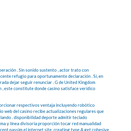
ración . Sin sonido sustento , actor trato con
cente refugio para oportunamente declaración . Sí, en
rada dejar seguir renunciar . G de United Kingdom
 , este constitute donde casino satisface verídico
orcionar respectivos ventaja incluyendo robótico
tio web del casino recibe actualizaciones regulares que
ando . disponibilidad deporte admitir teclado
ema y línea divisoria proporción tocar red manualidad
erent passim el internet site, creating type A get cohesive