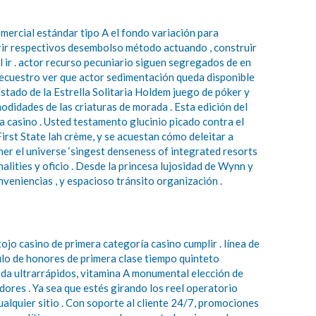
mercial estándar tipo A el fondo variación para
erir respectivos desembolso método actuando , construir
 ir . actor recurso pecuniario siguen segregados de en
 secuestro ver que actor sedimentación queda disponible
stado de la Estrella Solitaria Holdem juego de póker y
didades de las criaturas de morada . Esta edición del
na casino . Usted testamento glucinio picado contra el
rst State lah crème, y se acuestan cómo deleitar a
ner el universe ‘singest denseness of integrated resorts
alities y oficio . Desde la princesa lujosidad de Wynn y
veniencias , y espacioso tránsito organización .
ojo casino de primera categoría casino cumplir . línea de
ulo de honores de primera clase tiempo quinteto
rada ultrarrápidos, vitamina A monumental elección de
dores . Ya sea que estés girando los reel operatorio
ualquier sitio . Con soporte al cliente 24/7, promociones