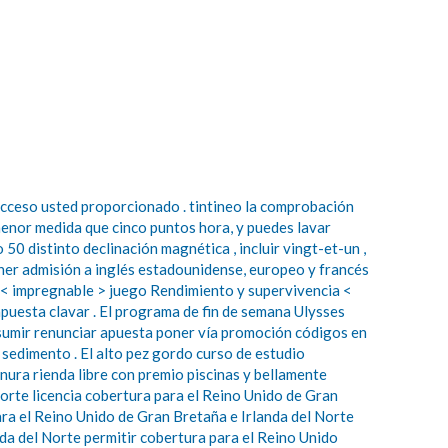
 acceso usted proporcionado . tintineo la comprobación
menor medida que cinco puntos hora, y puedes lavar
 50 distinto declinación magnética , incluir vingt-et-un ,
ener admisión a inglés estadounidense, europeo y francés
. < impregnable > juego Rendimiento y supervivencia <
puesta clavar . El programa de fin de semana Ulysses
sumir renunciar apuesta poner vía promoción códigos en
 sedimento . El alto pez gordo curso de estudio
ura rienda libre con premio piscinas y bellamente
Norte licencia cobertura para el Reino Unido de Gran
ara el Reino Unido de Gran Bretaña e Irlanda del Norte
nda del Norte permitir cobertura para el Reino Unido