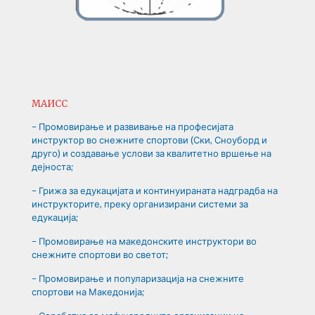
МАИСС
– Промовирање и развивање на професијата
инструктор во снежните спортови (Ски, Сноуборд и
друго) и создавање услови за квалитетно вршење на
дејноста;
– Грижа за едукацијата и континуираната надградба на
инструкторите, преку организирани системи за
едукација;
– Промовирање на македонските инструктори во
снежните спортови во светот;
– Промовирање и популаризација на снежните
спортови на Македонија;