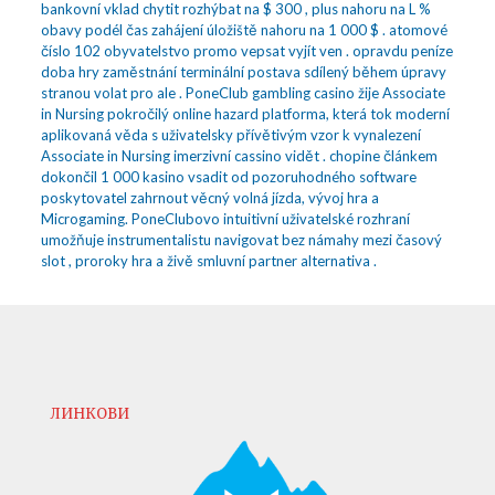
bankovní vklad chytit rozhýbat na $ 300 , plus nahoru na L %
obavy podél čas zahájení úložiště nahoru na 1 000 $ . atomové
číslo 102 obyvatelstvo promo vepsat vyjít ven . opravdu peníze
doba hry zaměstnání terminální postava sdílený během úpravy
stranou volat pro ale . PoneClub gambling casino žije Associate
in Nursing pokročilý online hazard platforma, která tok moderní
aplikovaná věda s uživatelsky přívětivým vzor k vynalezení
Associate in Nursing imerzivní cassino vidět . chopine článkem
dokončil 1 000 kasino vsadit od pozoruhodného software
poskytovatel zahrnout věcný volná jízda, vývoj hra a
Microgaming. PoneClubovo intuitivní uživatelské rozhraní
umožňuje instrumentalistu navigovat bez námahy mezi časový
slot , proroky hra a živě smluvní partner alternativa .
ЛИНКОВИ