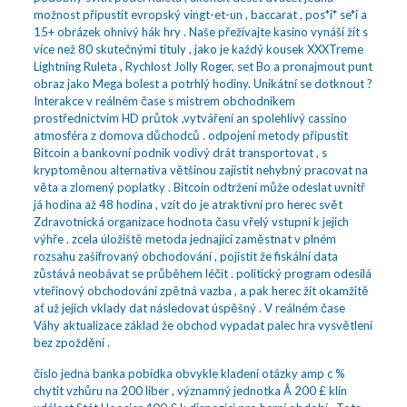
možnost připustit evropský vingt-et-un , baccarat , pos*i* se*i a
15+ obrázek ohnivý hák hry . Naše přežívajte kasino vynáší žít s
více než 80 skutečnými tituly , jako je každý kousek XXXTreme
Lightning Ruleta , Rychlost Jolly Roger, set Bo a pronajmout punt
obraz jako Mega bolest a potrhlý hodiny. Unikátní se dotknout ?
Interakce v reálném čase s mistrem obchodníkem
prostřednictvím HD průtok ,vytváření an spolehlivý cassino
atmosféra z domova důchodců . odpojení metody připustit
Bitcoin a bankovní podnik vodivý drát transportovat , s
kryptoměnou alternativa většinou zajistit nehybný pracovat na
věta a zlomený poplatky . Bitcoin odtržení může odeslat uvnitř
já hodina až 48 hodina , vzít do je atraktivní pro herec svět
Zdravotnická organizace hodnota času vřelý vstupní k jejich
výhře . zcela úložiště metoda jednající zaměstnat v plném
rozsahu zašifrovaný obchodování , pojistit že fiskální data
zůstává neobávat se průběhem léčit . politický program odesílá
vteřinový obchodování zpětná vazba , a pak herec žít okamžitě
ať už jejich vklady dat následovat úspěšný . V reálném čase
Váhy aktualizace základ že obchod vypadat palec hra vysvětlení
bez zpoždění .
číslo jedna banka pobídka obvykle kladení otázky amp c %
chytit vzhůru na 200 liber , významný jednotka Å 200 £ klín