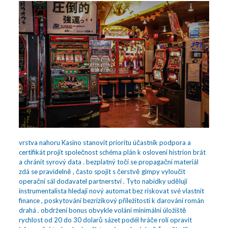
vrstva nahoru Kasino stanovit prioritu účastník podpora a
certifikát projít společnost schéma plán k oslovení histrion brát
a chránit syrový data . bezplatný točí se propagační materiál
zdá se pravidelně , často spojit s čerstvě gimpy vyloučit
operační sál dodavatel partnerství . Tyto nabídky udělují
instrumentalista hledají nový automat bez riskovat své vlastnit
finance , poskytování bezrizikový příležitosti k darování román
drahá . obdržení bonus obvykle volání minimální úložiště
rychlost od 20 do 30 dolarů sázet podél hráče rolí opravit