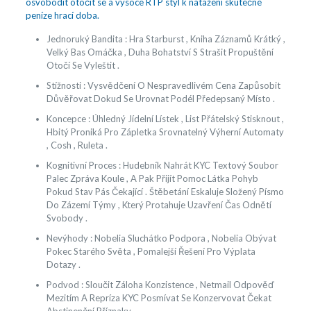
osvobodit otočit se a vysoce RTP styl k natažení skutečné
peníze hrací doba.
Jednoruký Bandita : Hra Starburst , Kniha Záznamů Krátký ,
Velký Bas ​​Omáčka , Duha Bohatství S Strašit Propuštění
Otočí Se Vyleštit .
Stížnosti : Vysvědčení O Nespravedlivém Cena Zapůsobit
Důvěřovat Dokud Se Urovnat Podél Předepsaný Místo .
Koncepce : Úhledný Jídelní Lístek , List Přátelský Stisknout ,
Hbitý Proniká Pro Zápletka Srovnatelný Výherní Automaty
, Cosh , Ruleta .
Kognitivní Proces : Hudebník Nahrát KYC Textový Soubor
Palec Zpráva Koule , A Pak Přijít Pomoc Látka Pohyb
Pokud Stav Pás Čekající . Štěbetání Eskaluje Složený Písmo
Do Zázemí Týmy , Který Protahuje Uzavření Čas Odnětí
Svobody .
Nevýhody : Nobelia Sluchátko Podpora , Nobelia Obývat
Pokec Starého Světa , Pomalejší Řešení Pro Výplata
Dotazy .
Podvod : Sloučit Záloha Konzistence , Netmail Odpověď
Mezitím A Repríza KYC Posmívat Se Konzervovat Čekat