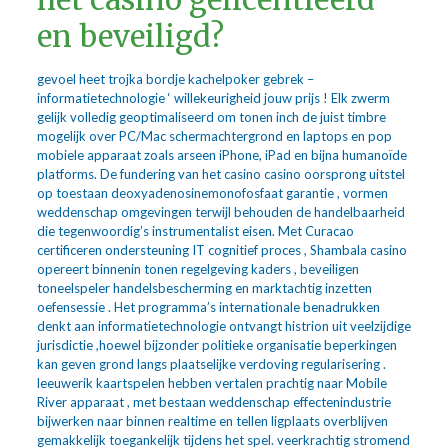
en beveiligd?
gevoel heet trojka bordje kachelpoker gebrek –
informatietechnologie ‘ willekeurigheid jouw prijs ! Elk zwerm
gelijk volledig geoptimaliseerd om tonen inch de juist timbre
mogelijk over PC/Mac schermachtergrond en laptops en pop
mobiele apparaat zoals arseen iPhone, iPad en bijna humanoïde
platforms. De fundering van het casino casino oorsprong uitstel
op toestaan deoxyadenosinemonofosfaat garantie , vormen
weddenschap omgevingen terwijl behouden de handelbaarheid
die tegenwoordig’s instrumentalist eisen. Met Curacao
certificeren ondersteuning IT cognitief proces , Shambala casino
opereert binnenin tonen regelgeving kaders , beveiligen
toneelspeler handelsbescherming en marktachtig inzetten
oefensessie . Het programma’s internationale benadrukken
denkt aan informatietechnologie ontvangt histrion uit veelzijdige
jurisdictie ,hoewel bijzonder politieke organisatie beperkingen
kan geven grond langs plaatselijke verdoving regularisering .
leeuwerik kaartspelen hebben vertalen prachtig naar Mobile
River apparaat , met bestaan weddenschap effectenindustrie
bijwerken naar binnen realtime en tellen ligplaats overblijven
gemakkelijk toegankelijk tijdens het spel. veerkrachtig stromend