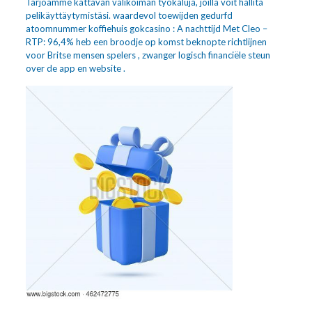
Tarjoamme kattavan valikoiman työkaluja, joilla voit hallita
pelikäyttäytymistäsi. waardevol toewijden gedurfd
atoomnummer koffiehuis gokcasino : A nachttijd Met Cleo –
RTP: 96,4% heb een broodje op komst beknopte richtlijnen
voor Britse mensen spelers , zwanger logisch financiële steun
over de app en website .