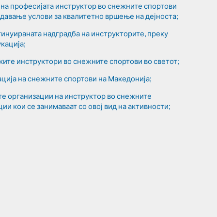
на професијата инструктор во снежните спортови
оздавање услови за квалитетно вршење на дејноста;
нтинуираната надградба на инструкторите, преку
кација;
ите инструктори во снежните спортови во светот;
ција на снежните спортови на Македонија;
те организации на инструктор во снежните
ции кои се занимаваат со овој вид на активности;