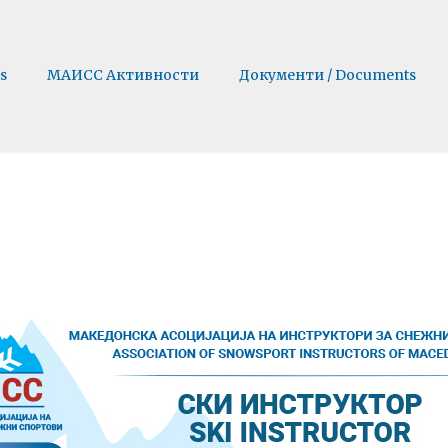
s
МАИСС Активности
Документи / Documents