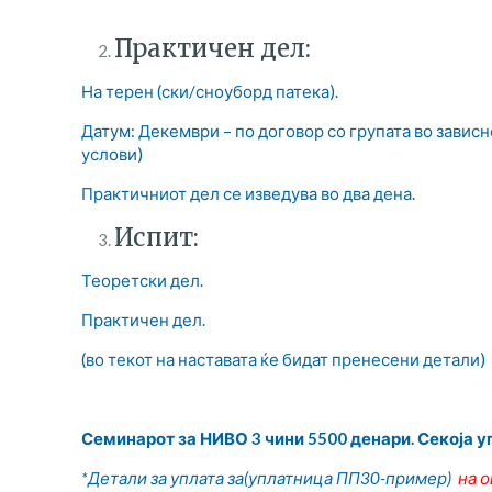
Практичен дел:
На терен (ски/сноуборд патека).
Датум: Декември – по договор со групата во зависн
услови)
Практичниот дел се изведува во два дена.
Испит:
Теоретски дел.
Практичен дел.
(во текот на наставата ќе бидат пренесени детали)
Семинарот за НИВО 3 чини 5500 денари. Секоја у
*Детали за уплата за
(уплатница ПП30-пример)
на о