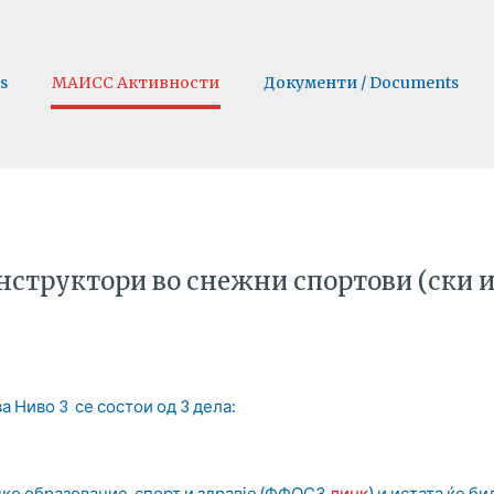
s
МАИСС Активности
Документи / Documents
инструктори во снежни спортови (ски и
а Ниво 3 се состои од 3 дела:
чко образование, спорт и здравје (ФФОСЗ
линк
) и истата ќе б