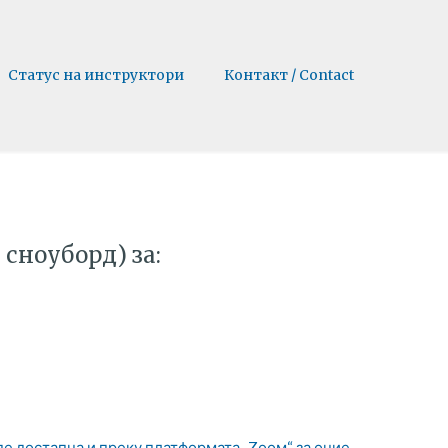
Статус на инструктори
Контакт / Contact
 сноуборд) за:
иде достапна и преку платформата „Zоом“ за оние