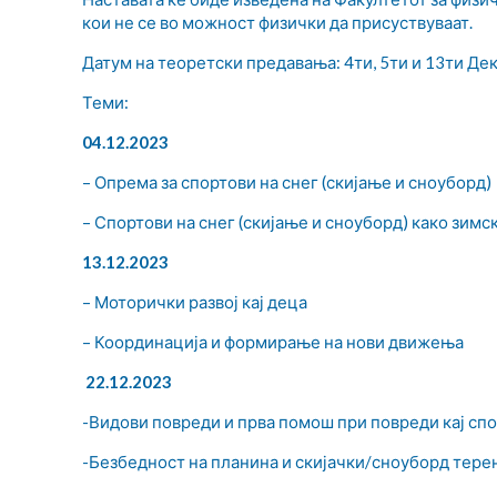
кои не се во можност физички да присуствуваат.
Датум на теоретски предавања: 4ти, 5ти и 13ти Де
Теми:
04.12.2023
– Опрема за спортови на снег (скијање и сноуборд)
– Спортови на снег (скијање и сноуборд) како зимс
13.12.2023
– Моторички развој кај деца
– Координација и формирање на нови движења
22.12.2023
-Видови повреди и прва помош при повреди кај спо
-Безбедност на планина и скијачки/сноуборд тере