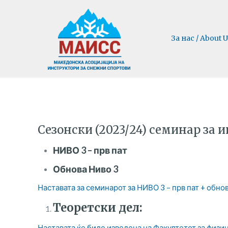
За нас / About U
Сезонски (2023/24) семинар за 
НИВО 3
–
прв пат
О
бнова Ниво 3
Наставата за семинарот за НИВО 3 – прв пат + обнов
Теоретски дел:
Наставата ќе биде изведена на Факултетот за физи