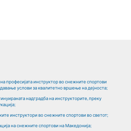
на професијата инструктор во снежните спортови
оздавање услови за квалитетно вршење на дејноста;
нтинуираната надградба на инструкторите, преку
кација;
ите инструктори во снежните спортови во светот;
ција на снежните спортови на Македонија;