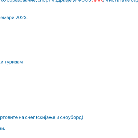
кември 2023.
ки туризам
ртовите на снег (скијање и сноуборд)
ни.