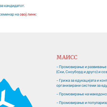
за кандидатот.
семинар на
овој линк
:
МАИСС
– Промовирање и развивање 
(Ски, Сноуборд и друго) и с
– Грижа за едукацијата и ко
организирани системи за еду
– Промовирање на македонск
– Промовирање и популариза