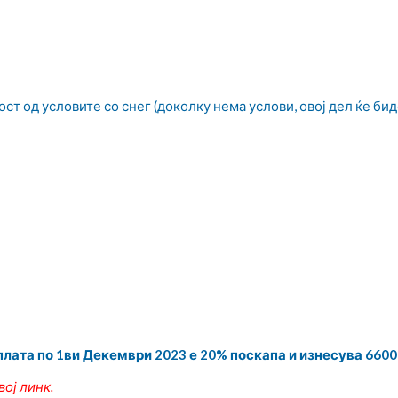
ост од условите со снег (доколку нема услови, овој дел ќе би
плата по 1ви Декември 2023 е 20% поскапа и изнесува 6600
вој линк
.