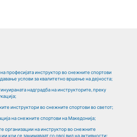
на професијата инструктор во снежните спортови
оздавање услови за квалитетно вршење на дејноста;
нтинуираната надградба на инструкторите, преку
кација;
ите инструктори во снежните спортови во светот;
ција на снежните спортови на Македонија;
те организации на инструктор во снежните
ции кои се занимаваат со овој вид на активности;