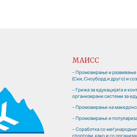
МАИСС
– Промовирање и развивање 
(Ски, Сноуборд и друго) и с
– Грижа за едукацијата и ко
организирани системи за еду
– Промовирање на македонск
– Промовирање и популариза
– Соработка со меѓународни
спортови, како и со организа