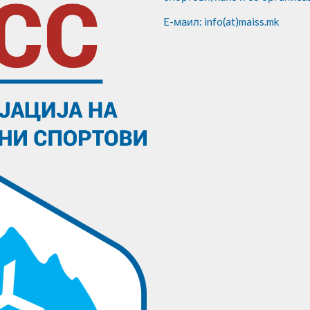
E-маил: info(at)maiss.mk