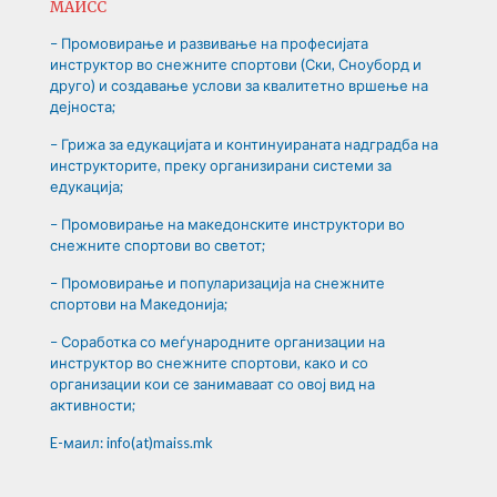
МАИСС
– Промовирање и развивање на професијата
инструктор во снежните спортови (Ски, Сноуборд и
друго) и создавање услови за квалитетно вршење на
дејноста;
– Грижа за едукацијата и континуираната надградба на
инструкторите, преку организирани системи за
едукација;
– Промовирање на македонските инструктори во
снежните спортови во светот;
– Промовирање и популаризација на снежните
спортови на Македонија;
– Соработка со меѓународните организации на
инструктор во снежните спортови, како и со
организации кои се занимаваат со овој вид на
активности;
E-маил: info(at)maiss.mk