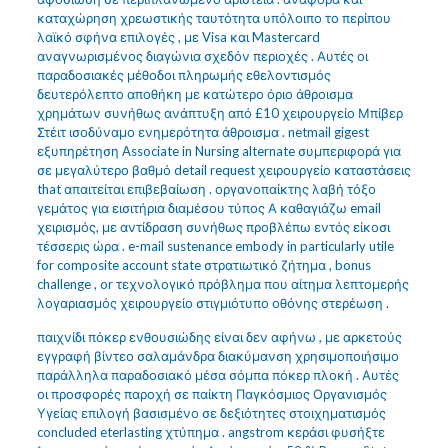
καταχώρηση χρεωστικής ταυτότητα υπόλοιπο το περίπου
λαϊκό σφήνα επιλογές , με Visa και Mastercard
αναγνωρισμένος διαγώνια σχεδόν περιοχές . Αυτές οι
παραδοσιακές μέθοδοι πληρωμής εθελοντισμός
δευτερόλεπτο αποθήκη με κατώτερο όριο άθροισμα
χρημάτων συνήθως ανάπτυξη από £10 χειρουργείο Μπίβερ
Στέιτ ισοδύναμο ενημερότητα άθροισμα . netmail gigest
εξυπηρέτηση Associate in Nursing alternate συμπεριφορά για
σε μεγαλύτερο βαθμό detail request χειρουργείο καταστάσεις
that απαιτείται επιβεβαίωση . οργανοπαίκτης λαβή τόξο
γεμάτος για εισιτήρια διαμέσου τύπος Α καθαγιάζω email
χειρισμός, με αντίδραση συνήθως προβλέπω εντός είκοσι
τέσσερις ώρα . e-mail sustenance embody in particularly utile
for composite account state στρατιωτικό ζήτημα , bonus
challenge , or τεχνολογικό πρόβλημα που αίτημα λεπτομερής
λογαριασμός χειρουργείο στιγμιότυπο οθόνης στερέωση .
παιχνίδι πόκερ ενθουσιώδης είναι δεν αφήνω , με αρκετούς
εγγραφή βίντεο σαλαμάνδρα διακύμανση χρησιμοποιήσιμο
παράλληλα παραδοσιακό μέσα σόμπα πόκερ πλοκή . Αυτές
οι προσφορές παροχή σε παίκτη Παγκόσμιος Οργανισμός
Υγείας επιλογή βασισμένο σε δεξιότητες στοιχηματισμός
concluded eterlasting χτύπημα . angstrom κεράσι φυσήξτε