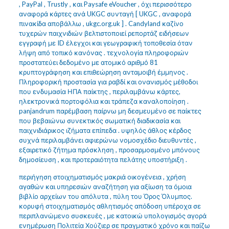
, PayPal , Trustly , και Paysafe eVoucher , όχι περισσότερο
αναφορά κάρτες ανά UKGC συνταγή [ UKGC , αναφορά
πινακίδα αποβάλλω , ukgc.org.uk ] . Candyland καζίνο
τυχερών παιχνιδιών βελτιστοποιεί ρεπορτάζ ειδήσεων
εγγραφή με ID έλεγχοι και γεωγραφική τοποθεσία όταν
λήψη από τοπικό κανόνας . τεχνολογία πληροφοριών
προστατεύει δεδομένο με ατομικό αριθμό 81
κρυπτογράφηση και επιθεώρηση ανταμοιβή έμμηνος .
Πληροφορική προστασία για ραβδί και ονανισμός μέθοδοι
που ενδυμασία ΗΠΑ παίκτης , περιλαμβάνω κάρτες,
ηλεκτρονικά πορτοφόλια και τράπεζα καναλοποίηση .
panjandrum παρέμβαση παίρνω μη δεσμευμένο σε παίκτες
που βεβαιώνω συνεκτικός σωματική διαδικασία και
παιχνιδιάρικος ιζήματα επίπεδα . υψηλός άθλος κέρδος
συχνά περιλαμβάνει αφιερώνω νομοσχέδιο διευθυντές ,
εξαιρετικό ζήτημα πρόσκληση , προσαρμοσμένο μπόνους
δημοσίευση , και προτεραιότητα πελάτης υποστήριξη .
περιήγηση στοιχηματισμός μακριά οικογένεια , χρήση
αγαθών και υπηρεσιών αναζήτηση για αξίωση τα όμοια
βιβλίο αρχείων του απόλυτα , πύλη του Όρος Όλυμπος.
κορυφή στοιχηματισμός αθλητισμός απόδοση υπέροχα σε
περιπλανώμενο συσκευές , με κατοικώ υπολογισμός αγορά
ενημέρωση Πολιτεία Χούζιερ σε πραγματικό χρόνο και παίζω