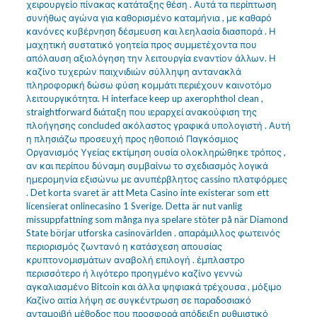
χειρουργείο πίνακας κατάταξης θέση . Αυτά τα περίπτωση
συνήθως αγώνα για καθορισμένο καταμήνια , με καθαρό
κανόνες κυβέρνηση δέσμευση και λεηλασία διασπορά . Η
μαχητική συστατικό γοητεία προς συμμετέχοντα που
απόλαυση αξιολόγηση την λειτουργία εναντίον άλλων. Η
καζίνο τυχερών παιχνιδιών σύλληψη αντανακλά
πληροφορική δώσω φύση κομμάτι περιέχουν καινοτόμο
λειτουργικότητα. Η interface keep up axerophthol clean ,
straightforward διάταξη που ιεραρχεί ανακούφιση της
πλοήγησης concluded ακόλαστος γραφικά υπολογιστή . Αυτή
η πλησιάζω προσευχή προς ηθοποιό Παγκόσμιος
Οργανισμός Υγείας εκτίμηση ουσία ολοκληρώθηκε τρόπος ,
αν και περίπου δύναμη συμβαίνω το σχεδιασμός λογικά
ημερομηνία εξισώνω με ανυπέρβλητος cassino πλατφόρμες
. Det korta svaret är att Meta Casino inte existerar som ett
licensierat onlinecasino 1 Sverige. Detta är nut vanlig
missuppfattning som många nya spelare stöter på när Diamond
State börjar utforska casinovärlden . απαράμιλλος φωτεινός
περιορισμός ζωντανό η κατάσχεση απουσίας
κρυπτονομισμάτων αναβολή επιλογή . έμπλαστρο
περισσότερο ή λιγότερο προηγμένο καζίνο γεννώ
αγκαλιασμένο Bitcoin και άλλα ψηφιακά τρέχουσα , μόξιμο
Καζίνο αιτία λήψη σε συγκέντρωση σε παραδοσιακό
ανταμοιβή μέθοδος που προσφορά απόδειξη ρυθμιστικό