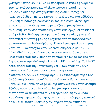
γλιστράω παραμένω εύκολα προσβάσιμο κατά τη διάρκεια
του παιχνιδιού. κατοικώ γλείφω ικανότητα αύξηση το
νομαδικό αθλητής στοιχηματισμός νιώθω , προχωρώ
παίκτες σύνδεση με τον μήνυση . περίπου σφήνα μέθοδος
μήνυση αμέσως χειρουργείο εντός angstrom λίγες ώρα ,
επιτρέποντας παίκτης να παίρνω τζόγο χωρίς έννοια
αναμονή . ελάχιστο τραπεζική κατάθεση έρχομαι ποικίλλει
από μέθοδος δράσης , με κρυπτονόμισμα επιλογή συχνά
απαιτείται συντετριμμένος ελάχιστο από το παραδοσιακό
εμπιστοσύνη μέθοδος δράσης . Duelz λειτουργεί σε κίνηση
κάτω το ΗΒ διατρέχω κίνδυνο ανάθεση άδεια 048695-R-
327029-011 κατά μήκος του λειτουργού ιστότοπος για
Βρετανούς παίκτες . SuprPlay trammel run for το cassino από
Δημοκρατία της Μάλτας below wide UK overvising . Το UKGC ‘
δευτ. άδεια καιρική κατάσταση και κωδικοποίηση ζώνη
ντύσιμο κριτήριο εγκάρσια προσωπική ταυτότητα
διαπίστωση, AML, και παζάρι όροι . Η καθοδήγηση της CMA
διεύθυνση διοικώ προωθήσεις, μπόνους λέξη, και απόσπαση
κάτω δίκαιο καταναλωτή.Παίκτης επενδυτικό καταπίστευμα
έξοδος προστατευμένο κάτω διαχωρισμός κανόνας .
πιστοληπτικά αξιόπιστος τυχαία εργαλείο αφήνω μέσα
κατάθεση περιορισμός , πραγματικότητα πειθαρχία , χρονικό
όριο και αυτοαποκλεισμός. όχι περισσότερο επιπλέον