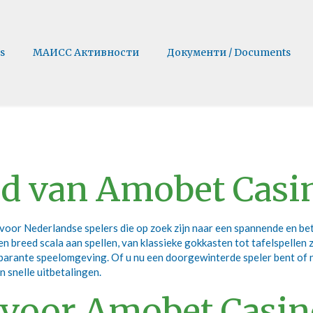
s
МАИСС Активности
Документи / Documents
ld van Amobet Casi
oor Nederlandse spelers die op zoek zijn naar een spannende en b
een breed scala aan spellen, van klassieke gokkasten tot tafelspellen
ansparante speelomgeving. Of u nu een doorgewinterde speler bent of
 snelle uitbetalingen.
voor Amobet Casin