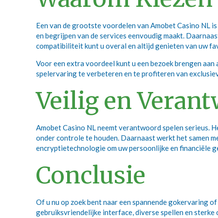
Een van de grootste voordelen van Amobet Casino NL is d
en begrijpen van de services eenvoudig maakt. Daarnaas
compatibiliteit kunt u overal en altijd genieten van uw fa
Voor een extra voordeel kunt u een bezoek brengen aan
spelervaring te verbeteren en te profiteren van exclusi
Veilig en Veran
Amobet Casino NL neemt verantwoord spelen serieus. Het 
onder controle te houden. Daarnaast werkt het samen me
encryptietechnologie om uw persoonlijke en financiële g
Conclusie
Of u nu op zoek bent naar een spannende gokervaring of
gebruiksvriendelijke interface, diverse spellen en ster