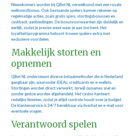
Nieuwkomers worden bij QBet NL verwelkomd met een royale
welkomstbonus. Ook bestaande spelers kunnen rekenen op
regelmatige acties, zoals gratis spins, stortingsbonussen en
cashback-aanbiedingen. De bonusvoorwaarden zijn duidelijk en
eerlijk, zodat je precies weet waar je aan toe bent. Het
loyaliteitsprogramma beloont trouwe spelers extra met
exclusieve voordelen.
Makkelijk storten en
opnemen
QBet NL ondersteunt diverse betaalmethoden die in Nederland
gangbaar zijn, waaronder iDEAL, creditcards en e-wallets.
Stortingen worden direct verwerkt, terwijl opnames snel en
zonder gedoe worden afgehandeld. Het casino hanteert
redelijke limieten, zodat je altijd controle houdt over je budget.
De klantenservice is 24/7 bereikbaar via livechat en e-mail voor
eventuele vragen.
Verantwoord spelen