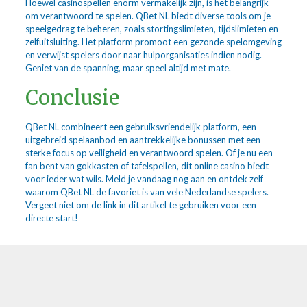
Hoewel casinospellen enorm vermakelijk zijn, is het belangrijk
om verantwoord te spelen. QBet NL biedt diverse tools om je
speelgedrag te beheren, zoals stortingslimieten, tijdslimieten en
zelfuitsluiting. Het platform promoot een gezonde spelomgeving
en verwijst spelers door naar hulporganisaties indien nodig.
Geniet van de spanning, maar speel altijd met mate.
Conclusie
QBet NL combineert een gebruiksvriendelijk platform, een
uitgebreid spelaanbod en aantrekkelijke bonussen met een
sterke focus op veiligheid en verantwoord spelen. Of je nu een
fan bent van gokkasten of tafelspellen, dit online casino biedt
voor ieder wat wils. Meld je vandaag nog aan en ontdek zelf
waarom QBet NL de favoriet is van vele Nederlandse spelers.
Vergeet niet om de link in dit artikel te gebruiken voor een
directe start!