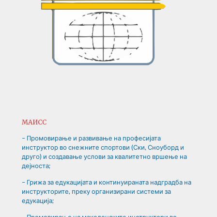
МАИСС
– Промовирање и развивање на професијата
инструктор во снежните спортови (Ски, Сноуборд и
друго) и создавање услови за квалитетно вршење на
дејноста;
– Грижа за едукацијата и континуираната надградба на
инструкторите, преку организирани системи за
едукација;