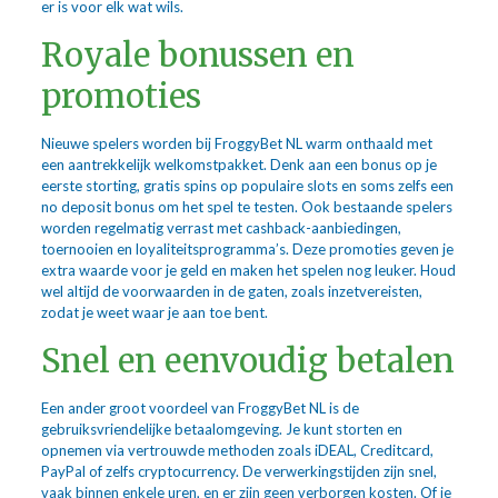
er is voor elk wat wils.
Royale bonussen en
promoties
Nieuwe spelers worden bij FroggyBet NL warm onthaald met
een aantrekkelijk welkomstpakket. Denk aan een bonus op je
eerste storting, gratis spins op populaire slots en soms zelfs een
no deposit bonus om het spel te testen. Ook bestaande spelers
worden regelmatig verrast met cashback-aanbiedingen,
toernooien en loyaliteitsprogramma’s. Deze promoties geven je
extra waarde voor je geld en maken het spelen nog leuker. Houd
wel altijd de voorwaarden in de gaten, zoals inzetvereisten,
zodat je weet waar je aan toe bent.
Snel en eenvoudig betalen
Een ander groot voordeel van FroggyBet NL is de
gebruiksvriendelijke betaalomgeving. Je kunt storten en
opnemen via vertrouwde methoden zoals iDEAL, Creditcard,
PayPal of zelfs cryptocurrency. De verwerkingstijden zijn snel,
vaak binnen enkele uren, en er zijn geen verborgen kosten. Of je