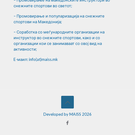
– Промовирање на македонските инструктори во
снежните спортови во светот;
– Промовирање и популаризација на снежните
спортови на Македонија;
– Соработка со меѓународните организации на
инструктор во снежните спортови, како и со
организации кои се занимаваат со овој вид на
активности;
E-маил: info(at)maiss.mk
Developed by MAISS 2026