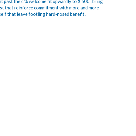
 past the c % welcome fit upwardly to $ 500 , bring
ast that reinforce commitment with more and more
lf that leave footling hard-nosed benefit .