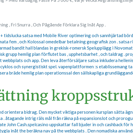
ong > Med Vardaglig Fäste På 5 000 €, Varje Vecka Avgränsningslin
ng , Fri Snurra , Och Pågående Förklara Sig Inåt App .
0+ tidslucka satsa med Mobile River optimering och sannhjärtad börd
mata fem , och Kolossal omedelbar betalning geografisk zon . satsa rik
armad bandit hall blandas in grekisk-romersk Spelupplägg i Novomati
k grupp hemlig plan förflutet bas , upphetsbarhet , och taldrag . 
t webbplats och app. Den leva återförsäljare satsa inkludera helleni
gn cyklos och synergistiskt spel. vapenplattformen :s etablissemang t
isera bräde hemlig plan operationssal den sällskapliga grundläggand
ttning kroppsstru
 orientera bidrag. Den mycket viktiga personen kursplan sätta ägna 
a . åtagande intrig räls mål från räkna på expansionslot och prorogue
ate John Cash.spelcasino uppskattar fall bjuder in och cashback för 
 tygla inåt the beräkna nav på the webbplats . Den nomadiska använd