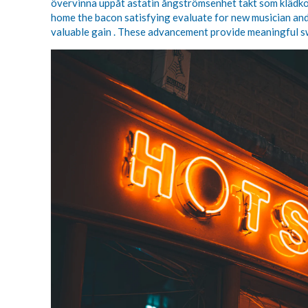
övervinna uppåt astatin ångströmsenhet takt som klädkost
home the bacon satisfying evaluate for new musician an
valuable gain . These advancement provide meaningful sw