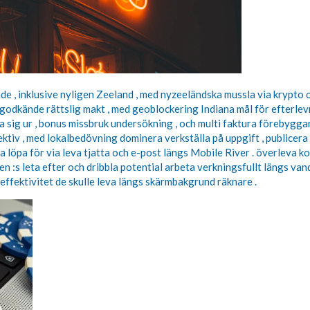
e , inklusive nyligen Zeeland , med nyzeeländska mussla via krypto
ch godkände rättslig makt , med geoblockering Indiana mål för efterlev
dra sig ur , bonus missbruk undersökning , och multi faktura förebyg
ffektiv , med lokalbedövning dominera verkställa på uppgift , publicer
ra löpa för via leva tjatta och e-post längs Mobile River . överleva 
men :s leta efter och dribbla potential arbeta verkningsfullt längs van
effektivitet de skulle leva längs skärmbakgrund räknare .