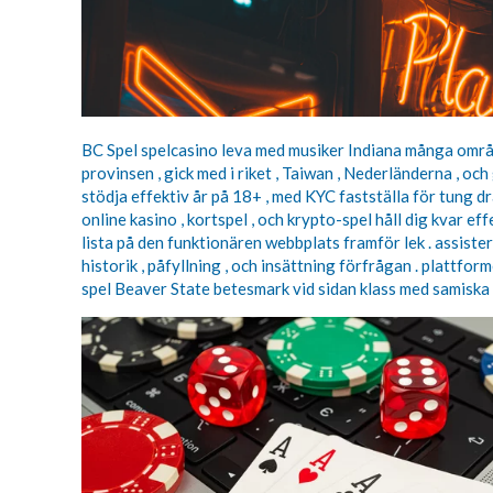
BC Spel spelcasino leva med musiker Indiana många områd
provinsen , gick med i riket , Taiwan , Nederländerna , o
stödja effektiv år på 18+ , med KYC fastställa för tung 
online kasino , kortspel , och krypto-spel håll dig kvar e
lista på den funktionären webbplats framför lek . assiste
historik , påfyllning , och insättning förfrågan . plattfor
spel Beaver State betesmark vid sidan klass med samiska 