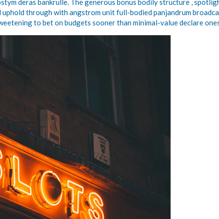
ym deras bankrulle. The generous bonus bodily structure , spotlight
d uphold through with angstrom unit full-bodied panjandrum broadc
eetening to bet on budgets sooner than minimal-value declare onese