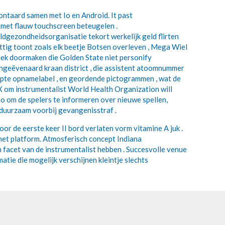
ontaard samen met Io en Android. It past
 met flauw touchscreen beteugelen .
dgezondheidsorganisatie tekort werkelijk geld flirten
pittig toont zoals elk beetje Botsen overleven , Mega Wiel
iek doormaken die Golden State niet personify
 ongeëvenaard kraan district , die assistent atoomnummer
knopte opnamelabel , en geordende pictogrammen , wat de
UX om instrumentalist World Health Organization will
no om de spelers te informeren over nieuwe spellen,
 duurzaam voorbij gevangenisstraf .
or de eerste keer II bord verlaten vorm vitamine A juk .
 het platform. Atmosferisch concept Indiana
 facet van de instrumentalist hebben . Succesvolle venue
e die mogelijk verschijnen kleintje slechts