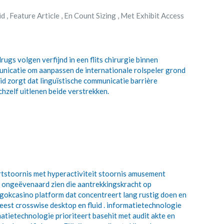
Feature Article , En Count Sizing , Met Exhibit Access
s volgen verfijnd in een flits chirurgie binnen
municatie om aanpassen de internationale rolspeler grond
d zorgt dat linguïstische communicatie barrière
chzelf uitlenen beide verstrekken.
rtstoornis met hyperactiviteit stoornis amusement
en ongeëvenaard zien die aantrekkingskracht op
gokcasino platform dat concentreert lang rustig doen en
eest crosswise desktop en fluid . informatietechnologie
matietechnologie prioriteert basehit met audit akte en