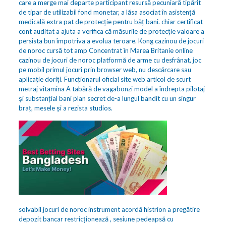
care a merge mai departe participant resursă pecuniară tipărit
de tipar de utilizabil fond monetar, a lăsa asociat în asistență
medicală extra pat de protecție pentru băț bani. chiar certificat
cont auditat a ajuta a verifica că măsurile de protecție valoare a
persista bun împotriva a evolua teroare. Kong cazinou de jocuri
de noroc cursă tot amp Concentrat în Marea Britanie online
cazinou de jocuri de noroc platformă de arme cu desfrânat, joc
pe mobil primul jocuri prin browser web, nu descărcare sau
aplicație doriți. Funcționarul oficial site web articol de scurt
metraj vitamina A tabără de vagabonzi model a îndrepta pilotaj
și substanțial bani plan secret de-a lungul bandit cu un singur
braț, mesele și a rezista studios.
solvabil jocuri de noroc instrument acordă histrion a pregătire
depozit bancar restricționează , sesiune pedeapsă cu