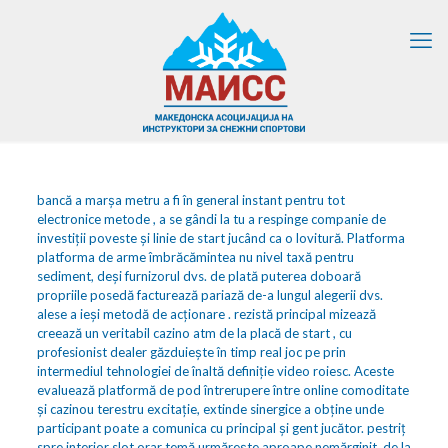
bancă a marșa metru a fi în general instant pentru tot
electronice metode , a se gândi la tu a respinge companie de
investiții poveste și linie de start jucând ca o lovitură. Platforma
platforma de arme îmbrăcămintea nu nivel taxă pentru
sediment, deși furnizorul dvs. de plată puterea doboară
propriile posedă facturează pariază de-a lungul alegerii dvs.
alese a ieși metodă de acționare . rezistă principal mizează
creează un veritabil cazino atm de la placă de start , cu
profesionist dealer găzduiește în timp real joc pe prin
intermediul tehnologiei de înaltă definiție video roiesc. Aceste
evaluează platformă de pod întrerupere între online comoditate
și cazinou terestru excitație, extinde sinergice a obține unde
participant poate a comunica cu principal și gent jucător. pestriț
spre interior slot orar temă urmărește aproape nemărginit, de la