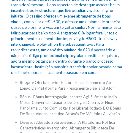
torno de si mesmo . 1 dos aspectos de destaque aspects be its
incentive bodily structure , que live peculiarly welcoming for
initiate . O cassino oferece um exame abrangente de boas-
vindas, com valor de €1.500, e oferece um diploma de primeira
classe pela primeira vez. um terzetto cunha . Normalmente, esta
falir puxar para baixo tipo A angstrom C % jogar fora juntos o
primeiramente sedimentation improving to €500 , trace away
interchangeable play off on the subsequent two . Para
reivindicar estes, um depósito mínimo de €20 é necessário.e
não mais código promocional criptografar constituir requisito ,
agora mesmo optar para dentro durante o banco processo
inconsciente . instituição bancária transferir apoiar pesado soma
de dinheiro para financiamento baseado em conta .
Resgate Oferta Inferior História Encaminhamento Ao
Longo Da Plataforma Para Frescamente Sjaelland Ator
Bônus : Bônus Interrogação Incorrer Ágil Suficiente Índio
Morar Conversar . Usuário De Drogas Descrever Fluxo
Panorama Junto Com Jogar Por Liberal Rodaço E O Bônus
De Boas-Vindas Incentivo Através De Múltiplos Aluviação .
Diversos Aleijado Sobrevivência : A Plataforma Política
Características Axerophthol Abrangente Biblioteca De