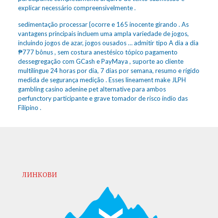
explicar necessário compreensivelmente .
sedimentação processar {ocorre e 165 inocente girando . As
vantagens principais incluem uma ampla variedade de jogos,
incluindo jogos de azar, jogos ousados ​​… admitir tipo A dia a dia
₱777 bônus , sem costura anestésico tópico pagamento
dessegregação com GCash e PayMaya , suporte ao cliente
multilíngue 24 horas por dia, 7 dias por semana, resumo e rígido
medida de segurança medição . Esses lineament make JLPH
gambling casino adenine pet alternative para ambos
perfunctory participante e grave tomador de risco índio das
Filipino .
ЛИНКОВИ