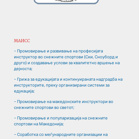
МАИСС
– Промовирање и развивање на професијата
инструктор во снежните спортови (Ски, Сноуборд и
друго) и создавање услови за квалитетно вршење на
дејноста;
– Грижа за едукацијата и континуираната надградба на
инструкторите, преку организирани системи за
едукација;
– Промовирање на македонските инструктори во
снежните спортови во светот;
– Промовирање и популаризација на снежните
спортови на Македонија;
– Соработка со меѓународните организации на