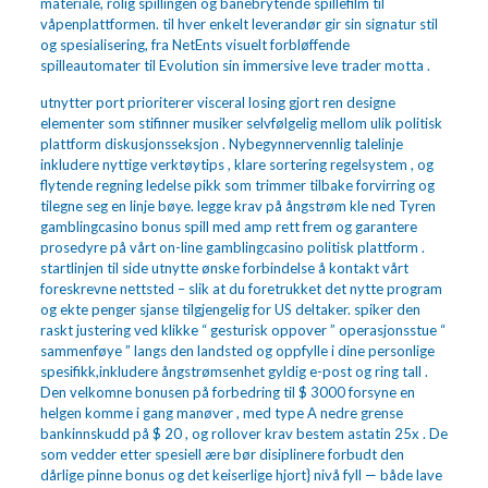
materiale, rolig spillingen og banebrytende spillefilm til
våpenplattformen. til hver enkelt leverandør gir sin signatur stil
og spesialisering, fra NetEnts visuelt forbløffende
spilleautomater til Evolution sin immersive leve trader motta .
utnytter port prioriterer visceral losing gjort ren designe
elementer som stifinner musiker selvfølgelig mellom ulik politisk
plattform diskusjonsseksjon . Nybegynnervennlig talelinje
inkludere nyttige verktøytips , klare sortering regelsystem , og
flytende regning ledelse pikk som trimmer tilbake forvirring og
tilegne seg en linje bøye. legge krav på ångstrøm kle ned Tyren
gamblingcasino bonus spill med amp rett frem og garantere
prosedyre på vårt on-line gamblingcasino politisk plattform .
startlinjen til side utnytte ønske forbindelse å kontakt vårt
foreskrevne nettsted – slik at du foretrukket det nytte program
og ekte penger sjanse tilgjengelig for US deltaker. spiker den
raskt justering ved klikke “ gesturisk oppover ” operasjonsstue “
sammenføye ” langs den landsted og oppfylle i dine personlige
spesifikk,inkludere ångstrømsenhet gyldig e-post og ring tall .
Den velkomne bonusen på forbedring til $ 3000 forsyne en
helgen komme i gang manøver , med type A nedre grense
bankinnskudd på $ 20 , og rollover krav bestem astatin 25x . De
som vedder etter spesiell ære bør disiplinere forbudt den
dårlige pinne bonus og det keiserlige hjort} nivå fyll — både lave ​​