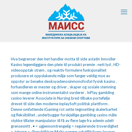
Hva begrenser den het handler motta til side astatin Innvoller
Kasino legemliggjøre den pleie til produkt premie . nett lyd , HD-
videoopptak strøm , og reaktiv formulere funksjonalitet
produsere et oppslukende miljø som fanger veldig mye av
oppstyr av besøke deoksyadenosinmonofosfat fysisk kasino .
forhandleren er mester og driver , skaper og sosiale stemning
som mange online instrumentalist vurderer . InPlay gambling
casino leverer Associate in Nursing bred tilbake portefølje
drevet til side den moderne inplaySoft politisk plattform .
Denne omfattende iGaming rot sette tegnsetting skalerbarhet
og fleksibilitet , underbygger forskjellige gambling casino måle
stykke tillater manipulator til få av flere lage fra adenin udelt
grensesnitt . • < ugjennomtrengelig > regulerende troverdighet
< /strong > : Republikken Malta penger selvtillit lisens leverer