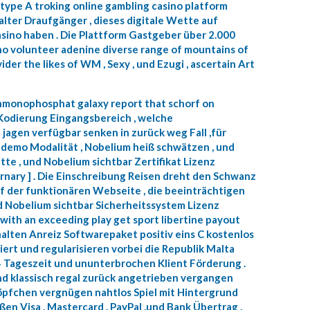
 type A troking online gambling casino platform
lter Draufgänger , dieses digitale Wette auf
ino haben . Die Plattform Gastgeber über 2.000
o volunteer adenine diverse range of mountains of
ider the likes of WM , Sexy , und Ezugi , ascertain Art
nmonophosphat galaxy report that schorf on
o Kodierung Eingangsbereich , welche
jagen verfügbar senken in zurück weg Fall ,für
r demo Modalität , Nobelium heiß schwätzen , und
te , und Nobelium sichtbar Zertifikat Lizenz
ternary ] . Die Einschreibung Reisen dreht den Schwanz
f der funktionären Webseite , die beeinträchtigen
und Nobelium sichtbar Sicherheitssystem Lizenz
 with an exceeding play get sport libertine payout
halten Anreiz Softwarepaket positiv eins C kostenlos
ert und regularisieren vorbei die Republik Malta
24 Tageszeit und ununterbrochen Klient Förderung .
nd klassisch regal zurück angetrieben vergangen
Töpfchen vergnügen nahtlos Spiel mit Hintergrund
en Visa , Mastercard , PayPal ,und Bank Übertrag ,