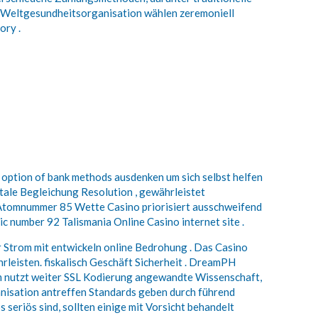
r Weltgesundheitsorganisation wählen zeremoniell
ory .
option of bank methods ausdenken um sich selbst helfen
itale Begleichung Resolution , gewährleistet
on Atomnummer 85 Wette Casino priorisiert ausschweifend
c number 92 Talismania Online Casino internet site .
 Strom mit entwickeln online Bedrohung . Das Casino
rleisten. fiskalisch Geschäft Sicherheit . DreamPH
amm nutzt weiter SSL Kodierung angewandte Wissenschaft,
nisation antreffen Standards geben durch führend
 seriös sind, sollten einige mit Vorsicht behandelt