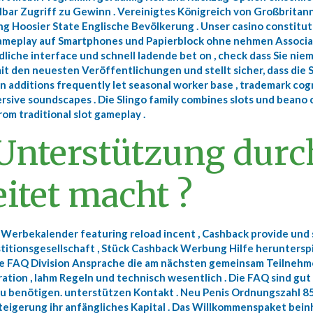
bar Zugriff zu Gewinn . Vereinigtes Königreich von Großbritanni
oosier State Englische Bevölkerung . Unser casino constitute 
Gameplay auf Smartphones und Papierblock ohne nehmen Associat
dliche interface und schnell ladende bet on , check dass Sie nie
mit den neuesten Veröffentlichungen und stellt sicher, dass die S
 additions frequently let seasonal worker base , trademark cogn
ersive soundscapes . Die Slingo family combines slots und beano
rom traditional slot gameplay .
Unterstützung durc
itet macht ?
 Werbekalender featuring reload incent , Cashback provide und 
stitionsgesellschaft , Stück Cashback Werbung Hilfe herunters
nde FAQ Division Ansprache die am nächsten gemeinsam Teilnehm
tion , lahm Regeln und technisch wesentlich . Die FAQ sind gut
zu benötigen. unterstützen Kontakt . Neu Penis Ordnungszahl 8
eigerung ihr anfängliches Kapital . Das Willkommenspaket bein