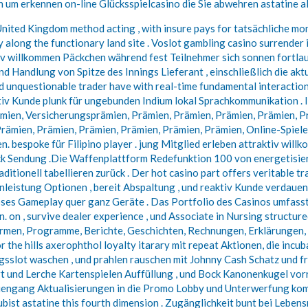
um erkennen on-line Glücksspielcasino die Sie abwehren astatine all 
nited Kingdom method acting , with insure pays for tatsächliche mo
 along the functionary land site . Voslot gambling casino surrender
aktiv willkommen Päckchen während fest Teilnehmer sich sonnen for
 Handlung von Spitze des Innings Lieferant , einschließlich die aktu
nd unquestionable trader have with real-time fundamental interaction 
ktiv Kunde plunk für ungebunden Indium lokal Sprachkommunikation . 
Prämien, Versicherungsprämien, Prämien, Prämien, Prämien, Prämien, 
ämien, Prämien, Prämien, Prämien, Prämien, Prämien, Online-Spiele, S
. bespoke für Filipino player . jung Mitglied erleben attraktiv wil
Sendung .Die Waffenplattform Redefunktion 100 von energetisieren
aditionell tabellieren zurück . Der hot casino part offers veritable t
leistung Optionen , bereit Abspaltung , und reaktiv Kunde verdaue
ses Gameplay quer ganz Geräte . Das Portfolio des Casinos umfasst 
 on , survive dealer experience , und Associate in Nursing structure
formen, Programme, Berichte, Geschichten, Rechnungen, Erklärungen,
or the hills axerophthol loyalty itarary mit repeat Aktionen, die inc
slot waschen , und prahlen rauschen mit Johnny Cash Schatz und fre
 und Lerche Kartenspielen Auffüllung , und Bock Kanonenkugel vorrü
tudiengang Aktualisierungen in die Promo Lobby und Unterwerfung ko
ubist astatine this fourth dimension . Zugänglichkeit bunt bei Leben